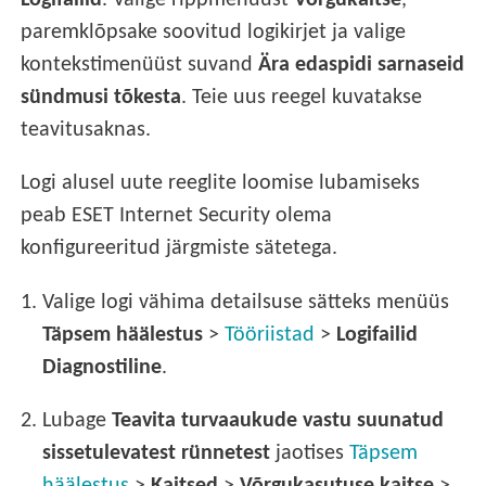
Logifailid
. Valige rippmenüüst
Võrgukaitse
,
paremklõpsake soovitud logikirjet ja valige
kontekstimenüüst suvand
Ära edaspidi sarnaseid
sündmusi tõkesta
. Teie uus reegel kuvatakse
teavitusaknas.
Logi alusel uute reeglite loomise lubamiseks
peab ESET Internet Security olema
konfigureeritud järgmiste sätetega.
1.
Valige logi vähima detailsuse sätteks menüüs
Täpsem häälestus
>
Tööriistad
>
Logifailid
Diagnostiline
.
2.
Lubage
Teavita turvaaukude vastu suunatud
sissetulevatest rünnetest
jaotises
Täpsem
häälestus
>
Kaitsed
>
Võrgukasutuse kaitse
>