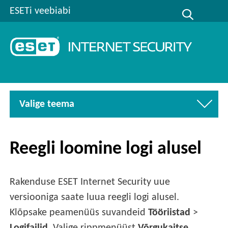
ESETi veebiabi
Valige teema
Reegli loomine logi alusel
Rakenduse ESET Internet Security uue
versiooniga saate luua reegli logi alusel.
Klõpsake peamenüüs suvandeid
Tööriistad
>