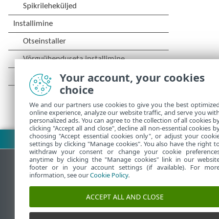
Your account, your cookies
choice
We and our partners use cookies to give you the best optimize
online experience, analyze our website traffic, and serve you wit
personalized ads. You can agree to the collection of all cookies b
clicking "Accept all and close", decline all non-essential cookies b
choosing "Accept essential cookies only", or adjust your cooki
Laadi PDF alla
settings by clicking "Manage cookies". You also have the right t
withdraw your consent or change your cookie preference
anytime by clicking the "Manage cookies" link in our websit
footer or in your account settings (if available). For mor
information, see our
Cookie Policy
.
ESET teadmistebaas
ACCEPT ALL AND CLOSE