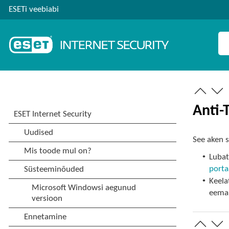
ESETi veebiabi
Anti-
See aken s
•
Lubat
porta
•
Keela
eemal