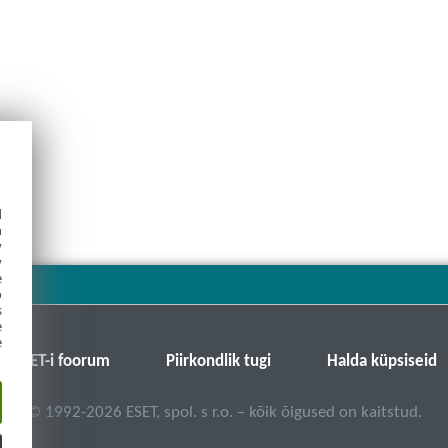
d
h
y
y
e
o
s
e
e
ESET-i foorum
Piirkondlik tugi
Halda küpsiseid
©
1992-2026
ESET, spol. s r.o. – kõik õigused on kaitstud.