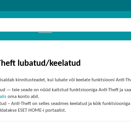
Theft lubatud/keelatud
isaldab kinnitusteadet, kui lubate või keelate funktsiooni Anti-Th
ud — teie seade on nüüd kaitstud funktsiooniga Anti-Theft ja saat
alis
oma konto abil.
tud – Anti-Theft on selles seadmes keelatud ja kõik funktsioo
datakse ESET HOME-i portaalist.