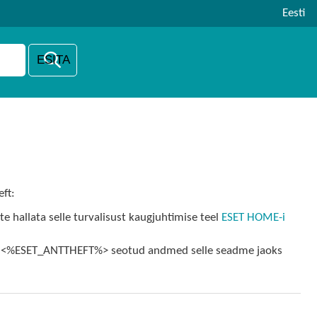
Eesti
eft:
e hallata selle turvalisust kaugjuhtimise teel
ESET HOME-i
niga <%ESET_ANTTHEFT%> seotud andmed selle seadme jaoks