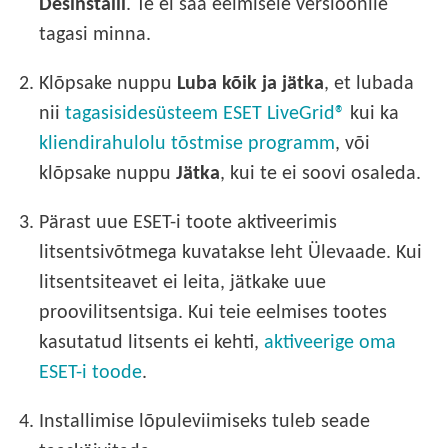
Desinstalli
. Te ei saa eelmisele versioonile
tagasi minna.
2.
Klõpsake nuppu
Luba kõik ja jätka
, et lubada
nii
tagasisidesüsteem ESET LiveGrid®
kui ka
kliendirahulolu tõstmise programm
, või
klõpsake nuppu
Jätka
, kui te ei soovi osaleda.
3.
Pärast uue ESET-i toote aktiveerimis
litsentsivõtmega kuvatakse leht Ülevaade. Kui
litsentsiteavet ei leita, jätkake uue
proovilitsentsiga. Kui teie eelmises tootes
kasutatud litsents ei kehti,
aktiveerige oma
ESET-i toode
.
4.
Installimise lõpuleviimiseks tuleb seade