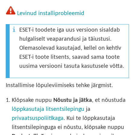
Levinud installiprobleemid
ESET-i toodete iga uus versioon sisaldab
hulgaliselt veaparandusi ja täiustusi.
Olemasolevad kasutajad, kellel on kehtiv
ESET-i toote litsents, saavad sama toote
uusima versiooni tasuta kasutusele võtta.
Installimise lõpuleviimiseks tehke järgmist.
1.
Klõpsake nuppu
Nõustu ja jätka
, et nõustuda
lõppkasutaja litsentsilepingu
ja
privaatsuspoliitikaga
. Kui te lõppkasutaja
litsentsilepinguga ei nõustu, klõpsake nuppu