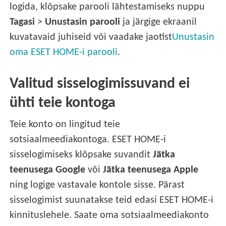
logida, klõpsake parooli lähtestamiseks nuppu
Tagasi
>
Unustasin parooli
ja järgige ekraanil
kuvatavaid juhiseid või vaadake jaotist
Unustasin
oma ESET HOME-i parooli
.
Valitud sisselogimissuvand ei
ühti teie kontoga
Teie konto on lingitud teie
sotsiaalmeediakontoga. ESET HOME-i
sisselogimiseks klõpsake suvandit
Jätka
teenusega Google
või
Jätka teenusega Apple
ning logige vastavale kontole sisse. Pärast
sisselogimist suunatakse teid edasi ESET HOME-i
kinnituslehele. Saate oma sotsiaalmeediakonto