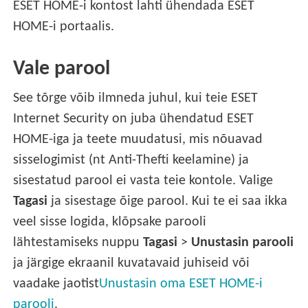
ESET HOME-i kontost lahti ühendada ESET
HOME-i portaalis.
Vale parool
See tõrge võib ilmneda juhul, kui teie ESET
Internet Security on juba ühendatud ESET
HOME-iga ja teete muudatusi, mis nõuavad
sisselogimist (nt Anti-Thefti keelamine) ja
sisestatud parool ei vasta teie kontole. Valige
Tagasi
ja sisestage õige parool. Kui te ei saa ikka
veel sisse logida, klõpsake parooli
lähtestamiseks nuppu
Tagasi
>
Unustasin parooli
ja järgige ekraanil kuvatavaid juhiseid või
vaadake jaotist
Unustasin oma ESET HOME-i
parooli
.