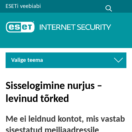
ESETi veebiabi
Valige teema
Sisselogimine nurjus –
levinud tõrked
Me ei leidnud kontot, mis vastab
sisestatud meiliaadressile