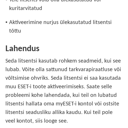
Teie litsents võib olla ülekasutatud või
kuritarvitatud
•
Aktiveerimine nurjus ülekasutatud litsentsi
tõttu
Lahendus
Seda litsentsi kasutab rohkem seadmeid, kui see
lubab. Võite olla sattunud tarkvarapiraatluse või
võltsimise ohvriks. Seda litsentsi ei saa kasutada
muu ESET-i toote aktiveerimiseks. Saate selle
probleemi kohe lahendada, kui teil on lubatud
litsentsi hallata oma myESET-i kontol või ostsite
litsentsi seadusliku allika kaudu. Kui teil pole
veel kontot, siis looge see.