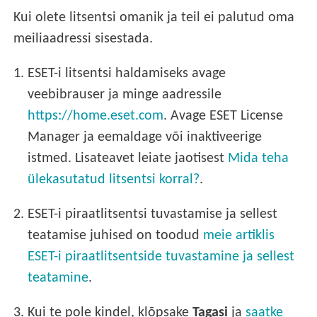
Kui olete litsentsi omanik ja teil ei palutud oma
meiliaadressi sisestada.
1.
ESET-i litsentsi haldamiseks avage
veebibrauser ja minge aadressile
https://home.eset.com
. Avage ESET License
Manager ja eemaldage või inaktiveerige
istmed. Lisateavet leiate jaotisest
Mida teha
ülekasutatud litsentsi korral?
.
2.
ESET-i piraatlitsentsi tuvastamise ja sellest
teatamise juhised on toodud
meie artiklis
ESET-i piraatlitsentside tuvastamine ja sellest
teatamine
.
3.
Kui te pole kindel, klõpsake
Tagasi
ja
saatke