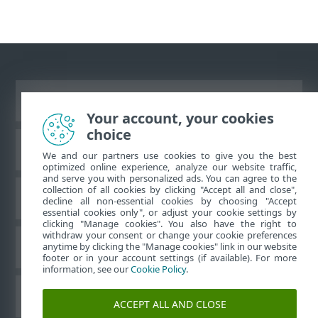
Vaata tavaarvutile mõeldud veebilehte
Your account, your cookies
choice
ESET teadmistebaas
We and our partners use cookies to give you the best
optimized online experience, analyze our website traffic,
and serve you with personalized ads. You can agree to the
collection of all cookies by clicking "Accept all and close",
ESET-i foorum
decline all non-essential cookies by choosing "Accept
essential cookies only", or adjust your cookie settings by
clicking "Manage cookies". You also have the right to
withdraw your consent or change your cookie preferences
Piirkondlik tugi
anytime by clicking the "Manage cookies" link in our website
footer or in your account settings (if available). For more
information, see our
Cookie Policy
.
Halda küpsiseid
ACCEPT ALL AND CLOSE