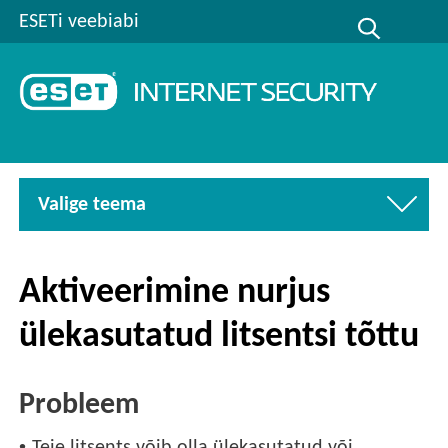
ESETi veebiabi
Valige teema
Aktiveerimine nurjus
ülekasutatud litsentsi tõttu
Probleem
•