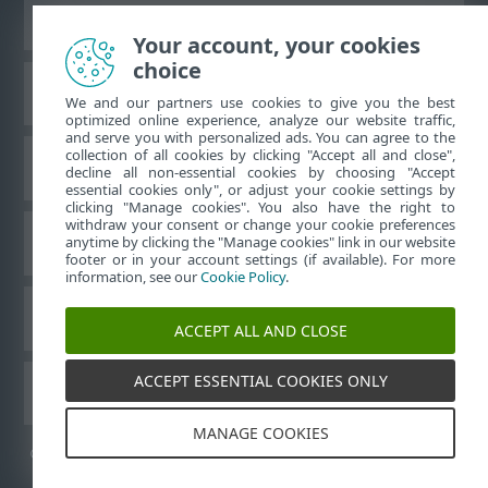
Vaata tavaarvutile mõeldud veebilehte
Your account, your cookies
choice
ESET teadmistebaas
We and our partners use cookies to give you the best
optimized online experience, analyze our website traffic,
and serve you with personalized ads. You can agree to the
collection of all cookies by clicking "Accept all and close",
ESET-i foorum
decline all non-essential cookies by choosing "Accept
essential cookies only", or adjust your cookie settings by
clicking "Manage cookies". You also have the right to
withdraw your consent or change your cookie preferences
Piirkondlik tugi
anytime by clicking the "Manage cookies" link in our website
footer or in your account settings (if available). For more
information, see our
Cookie Policy
.
Halda küpsiseid
ACCEPT ALL AND CLOSE
ACCEPT ESSENTIAL COOKIES ONLY
Muud ESET-i tooted
MANAGE COOKIES
©
1992-2026
ESET, spol. s r.o. – kõik õigused on kaitstud.