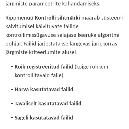
järgmiste parameetrite kohandamiseks.
Rippmenüü
Kontrolli sihtmärki
määrab süsteemi
käivitumisel käivituvate failide
kontrollimissügavuse salajase keeruka algoritmi
põhjal. Failid järjestatakse langevas järjekorras
järgmiste kriteeriumite alusel.
•
Kõik registreeritud failid
(kõige rohkem
kontrollitavaid faile)
•
Harva kasutatavad failid
•
Tavaliselt kasutatavad failid
•
Sageli kasutatavad failid