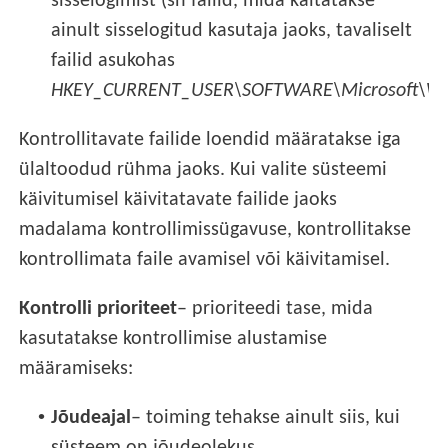
sisselogimist (sh failid, mida käitatakse
ainult sisselogitud kasutaja jaoks, tavaliselt
failid asukohas
HKEY_CURRENT_USER\SOFTWARE\Microsoft\Win
Kontrollitavate failide loendid määratakse iga
ülaltoodud rühma jaoks. Kui valite süsteemi
käivitumisel käivitatavate failide jaoks
madalama kontrollimissügavuse, kontrollitakse
kontrollimata faile avamisel või käivitamisel.
Kontrolli prioriteet
– prioriteedi tase, mida
kasutatakse kontrollimise alustamise
määramiseks:
•
Jõudeajal
– toiming tehakse ainult siis, kui