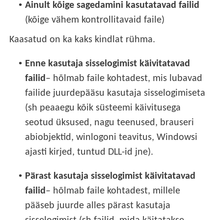
•
Ainult kõige sagedamini kasutatavad failid
(kõige vähem kontrollitavaid faile)
Kaasatud on ka kaks kindlat rühma.
•
Enne kasutaja sisselogimist käivitatavad
failid
– hõlmab faile kohtadest, mis lubavad
failide juurdepääsu kasutaja sisselogimiseta
(sh peaaegu kõik süsteemi käivitusega
seotud üksused, nagu teenused, brauseri
abiobjektid, winlogoni teavitus, Windowsi
ajasti kirjed, tuntud DLL-id jne).
•
Pärast kasutaja sisselogimist käivitatavad
failid
– hõlmab faile kohtadest, millele
pääseb juurde alles pärast kasutaja