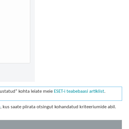
hjustatud” kohta leiate meie
ESET-i teabebaasi artiklist
.
e
, kus saate piirata otsingut kohandatud kriteeriumide abil.