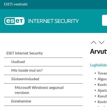
ESETi veebiabi
Arvuti
Logifailide
•
Tuvas
•
Algus
•
Kontr
•
Ajast
•
Kasut
•
Kontr