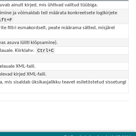
 kuvab ainult kirjed, mis ühtivad valitud tüübiga.
imine ja võimaldab teil määrata konkreetsete logikirjete
ift+F
eerite filtri esmakordselt, peate määrama sätted, misjärel
rvas asuva lüliti klõpsamine).
lauale. Kiirklahv:
Ctrl+C
elauale XML-faili.
levad kirjed XML-faili.
 mis sisaldab üksikasjalikku teavet esiletõstetud sissetungi