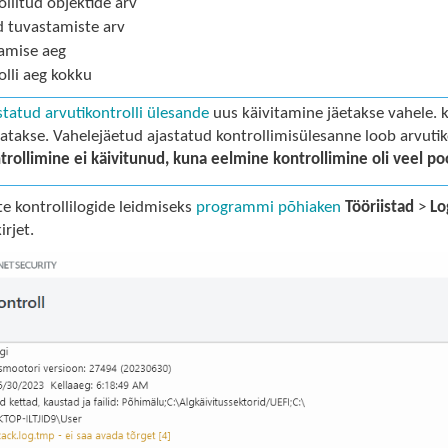
ollitud objektide arv
d tuvastamiste arv
amise aeg
olli aeg kokku
statud arvutikontrolli ülesande
uus käivitamine jäetakse vahele. 
tatakse. Vahelejäetud ajastatud kontrollimisülesanne loob arvutiko
trollimine ei käivitunud, kuna eelmine kontrollimine oli veel poo
e kontrollilogide leidmiseks
programmi põhiaken
Tööriistad
>
Lo
irjet.