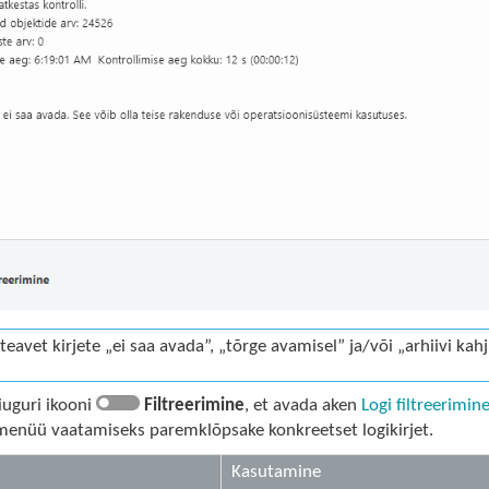
ateavet kirjete „ei saa avada”, „tõrge avamisel” ja/või „arhiivi ka
iuguri ikooni
Filtreerimine
, et avada aken
Logi filtreerimin
menüü vaatamiseks paremklõpsake konkreetset logikirjet.
Kasutamine