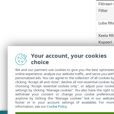
Filtreeri
Filter
Luba filt
Keela fil
Kopeeri
Kopeeri 
Your account, your cookies
Ekspordi
choice
Ekspordi
Tuvastam
We and our partners use cookies to give you the best optimize
online experience, analyze our website traffic, and serve you wit
personalized ads. You can agree to the collection of all cookies b
clicking "Accept all and close", decline all non-essential cookies b
choosing "Accept essential cookies only", or adjust your cooki
settings by clicking "Manage cookies". You also have the right t
withdraw your consent or change your cookie preference
anytime by clicking the "Manage cookies" link in our websit
footer or in your account settings (if available). For mor
information, see our
Cookie Policy
.