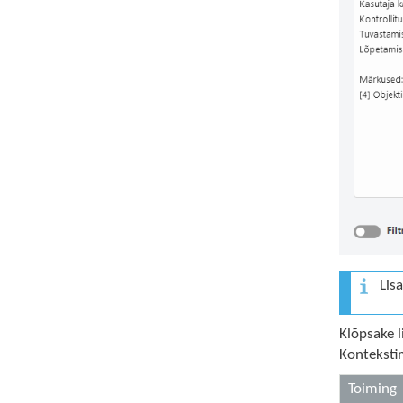
Lis
Klõpsake l
Konteksti
Toiming