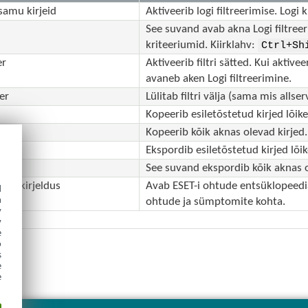
 samu kirjeid
Aktiveerib logi filtreerimise. Logi
See suvand avab akna Logi filtreer
kriteeriumid. Kiirklahv:
Ctrl+Sh
er
Aktiveerib filtri sätted. Kui aktiv
avaneb aken Logi filtreerimine.
ter
Lülitab filtri välja (sama mis allse
Kopeerib esiletõstetud kirjed lõike
kõik
Kopeerib kõik aknas olevad kirjed.
Ekspordib esiletõstetud kirjed lõik
 kõik
See suvand ekspordib kõik aknas o
ise kirjeldus
Avab ESET-i ohtude entsüklopeedia,
d
h
ohtude ja sümptomite kohta.
y
y
e
o
s
e
e