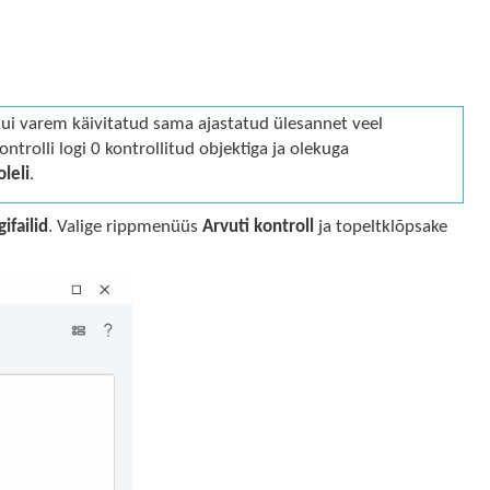
kui varem käivitatud sama ajastatud ülesannet veel
ntrolli logi 0 kontrollitud objektiga ja olekuga
leli
.
gifailid
. Valige rippmenüüs
Arvuti kontroll
ja topeltklõpsake