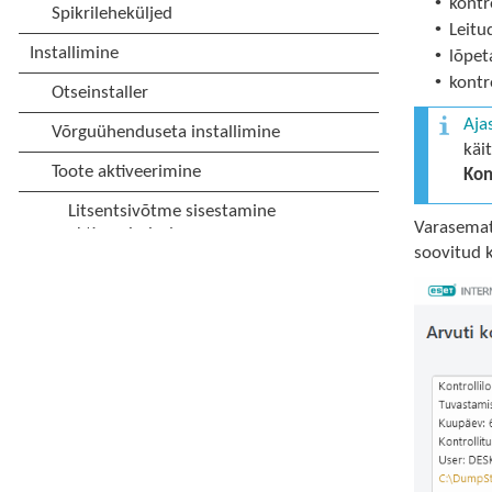
•
kontr
•
Leitu
•
lõpet
•
kontr
Aja
käi
Kon
Varasemat
soovitud k