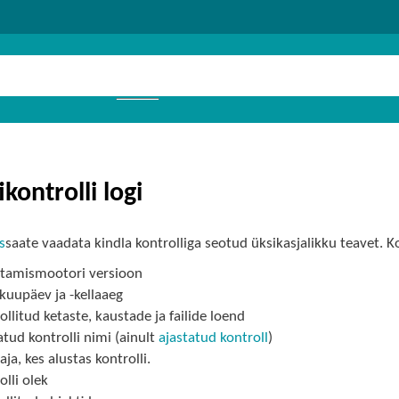
kontrolli logi
s
saate vaadata kindla kontrolliga seotud üksikasjalikku teavet. Ko
tamismootori versioon
kuupäev ja -kellaaeg
ollitud ketaste, kaustade ja failide loend
atud kontrolli nimi (ainult
ajastatud kontroll
)
aja, kes alustas kontrolli.
olli olek