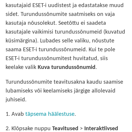
kasutajaid ESET-i uudistest ja edastatakse muud
sidet. Turundussõnumite saatmiseks on vaja
kasutaja nõusolekut. Seetõttu ei saadeta
kasutajale vaikimisi turundussõnumeid (kuvatud
küsimärgina). Lubades selle valiku, nõustute
saama ESET-i turundussõnumeid. Kui te pole
ESET-i turundussõnumitest huvitatud, siis
keelake valik
Kuva turundussõnumid
.
Turundussõnumite teavitusakna kaudu saamise
lubamiseks või keelamiseks järgige allolevaid
juhiseid.
1.
Avab
täpsema häälestuse
.
2.
Klõpsake nuppu
Teavitused
>
Interaktiivsed