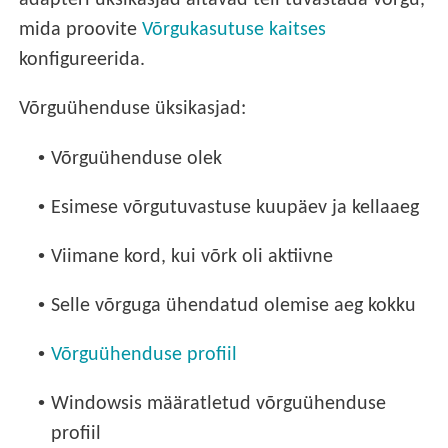
adapteri üksikasjad aitavad teil tuvastada võrgu,
mida proovite
Võrgukasutuse kaitses
konfigureerida.
Võrguühenduse üksikasjad:
•
Võrguühenduse olek
•
Esimese võrgutuvastuse kuupäev ja kellaaeg
•
Viimane kord, kui võrk oli aktiivne
•
Selle võrguga ühendatud olemise aeg kokku
•
Võrguühenduse profiil
•
Windowsis määratletud võrguühenduse
profiil