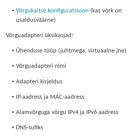
•
Võrgukaitse konfiguratsioon
(kas võrk on
usaldusväärne)
Võrguadapteri üksikasjad:
•
Ühenduse tüüp (juhtmega, virtuaalne jne)
•
Võrguadapteri nimi
•
Adapteri kirjeldus
•
IP-aadress ja MAC-aadress
•
Alamvõrguga võrgu IPv4 ja IPv6 aadress
•
DNS-sufiks