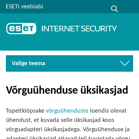
ESETi veebiabi
Valige teema
Võrguühenduse üksikasjad
Topeltklõpsake
võrguühenduste
loendis olevat
ühendust, et kuvada selle üksikasjad koos
võrguadapteri üksikasjadega. Võrguühenduse ja