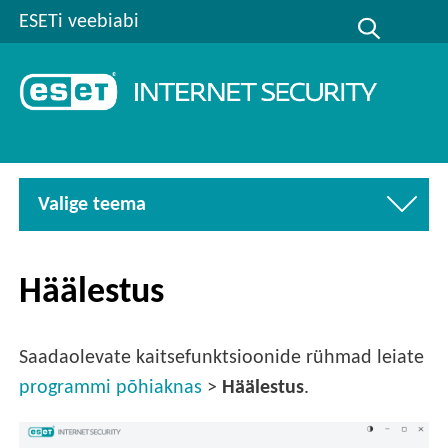
ESETi veebiabi
Valige teema
Häälestus
Saadaolevate kaitsefunktsioonide rühmad leiate
programmi põhiaknas
>
Häälestus
.