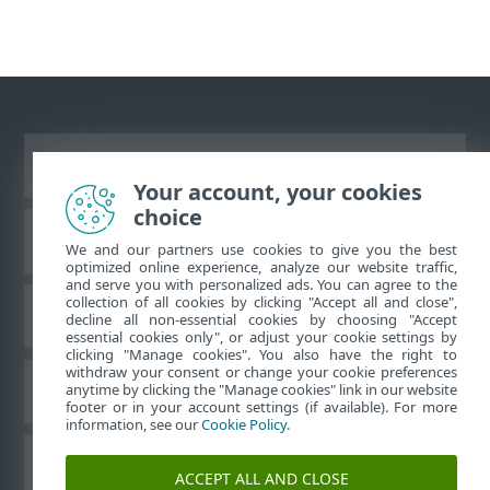
Vaata tavaarvutile mõeldud veebilehte
Your account, your cookies
choice
ESET teadmistebaas
We and our partners use cookies to give you the best
optimized online experience, analyze our website traffic,
and serve you with personalized ads. You can agree to the
collection of all cookies by clicking "Accept all and close",
ESET-i foorum
decline all non-essential cookies by choosing "Accept
essential cookies only", or adjust your cookie settings by
clicking "Manage cookies". You also have the right to
withdraw your consent or change your cookie preferences
Piirkondlik tugi
anytime by clicking the "Manage cookies" link in our website
footer or in your account settings (if available). For more
information, see our
Cookie Policy
.
Halda küpsiseid
ACCEPT ALL AND CLOSE