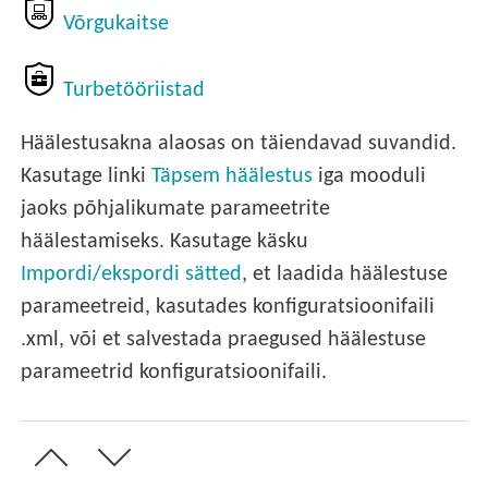
Võrgukaitse
Turbetööriistad
Häälestusakna alaosas on täiendavad suvandid.
Kasutage linki
Täpsem häälestus
iga mooduli
jaoks põhjalikumate parameetrite
häälestamiseks. Kasutage käsku
Impordi/ekspordi sätted
, et laadida häälestuse
parameetreid, kasutades konfiguratsioonifaili
.xml, või et salvestada praegused häälestuse
parameetrid konfiguratsioonifaili.