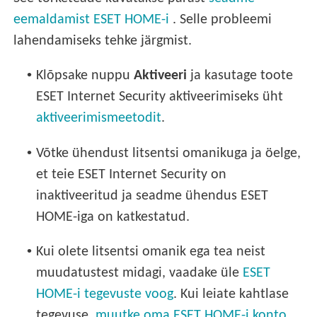
eemaldamist ESET HOME-i
. Selle probleemi
lahendamiseks tehke järgmist.
•
Klõpsake nuppu
Aktiveeri
ja kasutage toote
ESET Internet Security aktiveerimiseks üht
aktiveerimismeetodit
.
•
Võtke ühendust litsentsi omanikuga ja öelge,
et teie ESET Internet Security on
inaktiveeritud ja seadme ühendus ESET
HOME-iga on katkestatud.
•
Kui olete litsentsi omanik ega tea neist
muudatustest midagi, vaadake üle
ESET
HOME-i tegevuste voog
. Kui leiate kahtlase
tegevuse,
muutke oma ESET HOME-i konto