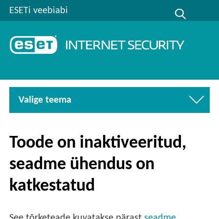
ESETi veebiabi
Valige teema
Toode on inaktiveeritud,
seadme ühendus on
katkestatud
See tõrketeade kuvatakse pärast
seadme