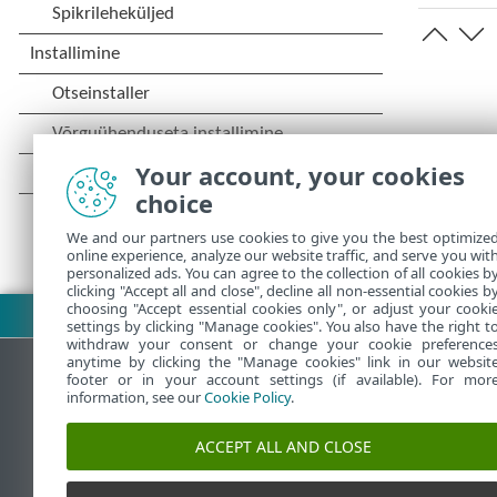
Your account, your cookies
choice
We and our partners use cookies to give you the best optimize
online experience, analyze our website traffic, and serve you wit
personalized ads. You can agree to the collection of all cookies b
clicking "Accept all and close", decline all non-essential cookies b
choosing "Accept essential cookies only", or adjust your cooki
Laadi PDF alla
settings by clicking "Manage cookies". You also have the right t
withdraw your consent or change your cookie preference
anytime by clicking the "Manage cookies" link in our websit
footer or in your account settings (if available). For mor
information, see our
Cookie Policy
.
ESET teadmistebaas
ACCEPT ALL AND CLOSE