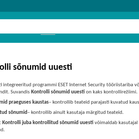
olli sõnumid uuesti
ti integreeritud programmi ESET Internet Security tööriistariba
ndit. Suvandis
Kontrolli sõnumid uuesti
on kaks kontrollirežiimi.
mid praeguses kaustas
– kontrollib teateid parajasti kuvatud kaus
litud sõnumid
– kontrollib ainult kasutaja märgitud teateid.
t
Kontrolli juba kontrollitud sõnumid uuesti
võimaldab kasutajal 
ud.