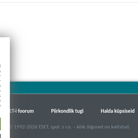
d
h
y
y
e
o
s
e
e
ESET-i foorum
Piirkondlik tugi
Halda küpsiseid
©
1992-2026
ESET, spol. s r.o. – kõik õigused on kaitstud.