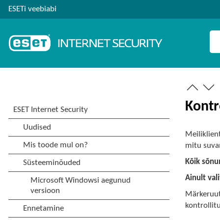
ESETi veebiabi
Kontr
Meiliklien
mitu suva
Kõik sõnu
Ainult va
Märkeruu
kontrollit