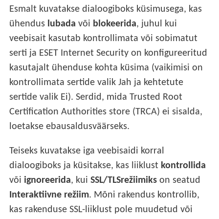
Esmalt kuvatakse dialoogiboks küsimusega, kas
ühendus
lubada
või
blokeerida
, juhul kui
veebisait kasutab kontrollimata või sobimatut
serti ja ESET Internet Security on konfigureeritud
kasutajalt ühenduse kohta küsima (vaikimisi on
kontrollimata sertide valik Jah ja kehtetute
sertide valik Ei). Serdid, mida Trusted Root
Certification Authorities store (TRCA) ei sisalda,
loetakse ebausaldusväärseks.
Teiseks kuvatakse iga veebisaidi korral
dialoogiboks ja küsitakse, kas liiklust
kontrollida
või
ignoreerida
, kui
SSL/TLSrežiimiks
on seatud
Interaktiivne režiim
. Mõni rakendus kontrollib,
kas rakenduse SSL-liiklust pole muudetud või