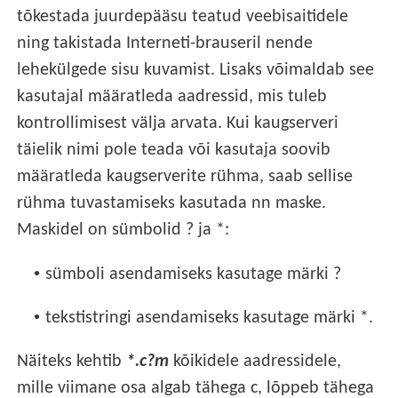
tõkestada juurdepääsu teatud veebisaitidele
ning takistada Interneti-brauseril nende
lehekülgede sisu kuvamist. Lisaks võimaldab see
kasutajal määratleda aadressid, mis tuleb
kontrollimisest välja arvata. Kui kaugserveri
täielik nimi pole teada või kasutaja soovib
määratleda kaugserverite rühma, saab sellise
rühma tuvastamiseks kasutada nn maske.
Maskidel on sümbolid ? ja *:
•
sümboli asendamiseks kasutage märki ?
•
tekstistringi asendamiseks kasutage märki *.
Näiteks kehtib
*.c?m
kõikidele aadressidele,
mille viimane osa algab tähega c, lõppeb tähega