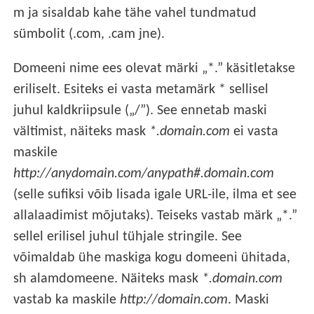
m ja sisaldab kahe tähe vahel tundmatud
sümbolit (.com, .cam jne).
Domeeni nime ees olevat märki „*.” käsitletakse
eriliselt. Esiteks ei vasta metamärk * sellisel
juhul kaldkriipsule („/”). See ennetab maski
vältimist, näiteks mask
*.domain.com
ei vasta
maskile
http://anydomain.com/anypath#.domain.com
(selle sufiksi võib lisada igale URL-ile, ilma et see
allalaadimist mõjutaks). Teiseks vastab märk „*.”
sellel erilisel juhul tühjale stringile. See
võimaldab ühe maskiga kogu domeeni ühitada,
sh alamdomeene. Näiteks mask
*.domain.com
vastab ka maskile
http://domain.com
. Maski