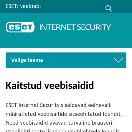
ESETi veebiabi
Valige teema
Kaitstud veebisaidid
ESET Internet Security sisaldavad eelnevalt
määratletud veebisaitide sisseehitatud loendit.
Need veebisaidid avavad turvaline brauseri.