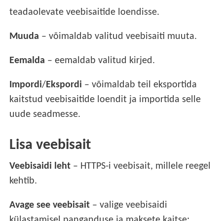
teadaolevate veebisaitide loendisse.
Muuda
– võimaldab valitud veebisaiti muuta.
Eemalda
– eemaldab valitud kirjed.
Impordi
/
Ekspordi
– võimaldab teil eksportida
kaitstud veebisaitide loendit ja importida selle
uude seadmesse.
Lisa veebisait
Veebisaidi leht
– HTTPS-i veebisait, millele reegel
kehtib.
Avage see veebisait
– valige veebisaidi
külastamisel panganduse ja maksete kaitse: