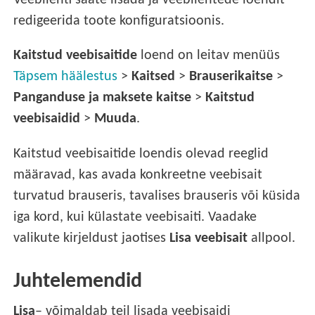
Veebilehti saate lisada ja veebilehtede loendit
redigeerida toote konfiguratsioonis.
Kaitstud veebisaitide
loend on leitav menüüs
Täpsem häälestus
>
Kaitsed
>
Brauserikaitse
>
Panganduse ja maksete kaitse
>
Kaitstud
veebisaidid
>
Muuda
.
Kaitstud veebisaitide loendis olevad reeglid
määravad, kas avada konkreetne veebisait
turvatud brauseris, tavalises brauseris või küsida
iga kord, kui külastate veebisaiti. Vaadake
valikute kirjeldust jaotises
Lisa veebisait
allpool.
Juhtelemendid
Lisa
– võimaldab teil lisada veebisaidi