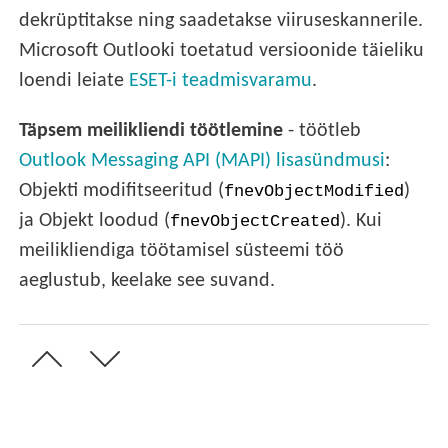
dekrüptitakse ning saadetakse viiruseskannerile.
Microsoft Outlooki toetatud versioonide täieliku
loendi leiate
ESET-i teadmisvaramu
.
Täpsem meilikliendi töötlemine
- töötleb
Outlook Messaging API (MAPI) lisasündmusi
:
Objekti modifitseeritud (
)
fnevObjectModified
ja Objekt loodud (
). Kui
fnevObjectCreated
meilikliendiga töötamisel süsteemi töö
aeglustub, keelake see suvand.