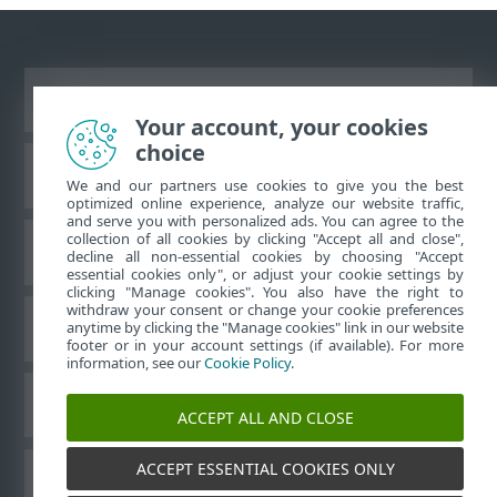
Vaata tavaarvutile mõeldud veebilehte
Your account, your cookies
choice
ESET teadmistebaas
We and our partners use cookies to give you the best
optimized online experience, analyze our website traffic,
and serve you with personalized ads. You can agree to the
collection of all cookies by clicking "Accept all and close",
ESET-i foorum
decline all non-essential cookies by choosing "Accept
essential cookies only", or adjust your cookie settings by
clicking "Manage cookies". You also have the right to
withdraw your consent or change your cookie preferences
Piirkondlik tugi
anytime by clicking the "Manage cookies" link in our website
footer or in your account settings (if available). For more
information, see our
Cookie Policy
.
Halda küpsiseid
ACCEPT ALL AND CLOSE
ACCEPT ESSENTIAL COOKIES ONLY
Muud ESET-i tooted