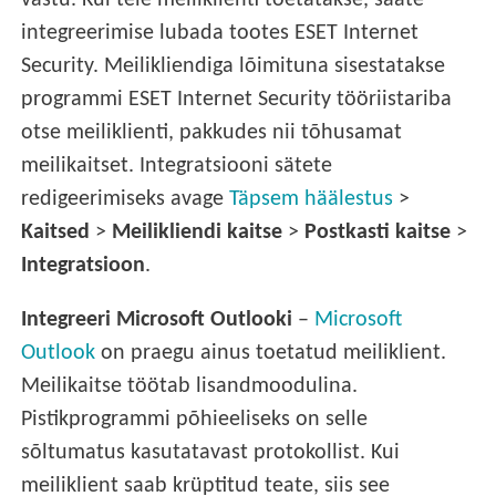
vastu. Kui teie meiliklienti toetatakse, saate
integreerimise lubada tootes ESET Internet
Security. Meilikliendiga lõimituna sisestatakse
programmi ESET Internet Security tööriistariba
otse meiliklienti, pakkudes nii tõhusamat
meilikaitset. Integratsiooni sätete
redigeerimiseks avage
Täpsem häälestus
>
Kaitsed
>
Meilikliendi kaitse
>
Postkasti kaitse
>
Integratsioon
.
Integreeri Microsoft Outlooki
–
Microsoft
Outlook
on praegu ainus toetatud meiliklient.
Meilikaitse töötab lisandmoodulina.
Pistikprogrammi põhieeliseks on selle
sõltumatus kasutatavast protokollist. Kui
meiliklient saab krüptitud teate, siis see