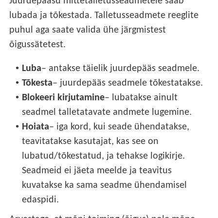
Juurdepääsu mittetalletusseadmetele saab
lubada ja tõkestada. Talletusseadmete reeglite
puhul aga saate valida ühe järgmistest
õigussätetest.
•
Luba
– antakse täielik juurdepääs seadmele.
•
Tõkesta
– juurdepääs seadmele tõkestatakse.
•
Blokeeri kirjutamine
– lubatakse ainult
seadmel talletatavate andmete lugemine.
•
Hoiata
– iga kord, kui seade ühendatakse,
teavitatakse kasutajat, kas see on
lubatud/tõkestatud, ja tehakse logikirje.
Seadmeid ei jäeta meelde ja teavitus
kuvatakse ka sama seadme ühendamisel
edaspidi.