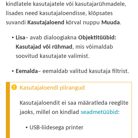
kindlatele kasutajatele või kasutajarühmadele,
lisades need kasutajaloendisse, klõpsates
suvandi
Kasutajaloend
kõrval nuppu
Muuda
.
•
Lisa
– avab dialoogiakna
Objektitüübid:
Kasutajad või rühmad
, mis võimaldab
soovitud kasutajate valimist.
•
Eemalda
– eemaldab valitud kasutaja filtrist.
Kasutajaloendi piirangud
Kasutajaloendit ei saa määratleda reeglite
jaoks, millel on kindlad
seadmetüübid
:
•
USB-liidesega printer