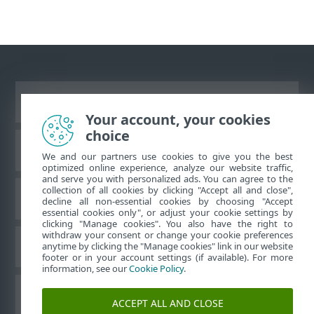
Vaata tavaarvutile mõeldud veebilehte
Your account, your cookies
choice
ESET teadmistebaas
We and our partners use cookies to give you the best
optimized online experience, analyze our website traffic,
and serve you with personalized ads. You can agree to the
collection of all cookies by clicking "Accept all and close",
ESET-i foorum
decline all non-essential cookies by choosing "Accept
essential cookies only", or adjust your cookie settings by
clicking "Manage cookies". You also have the right to
withdraw your consent or change your cookie preferences
Piirkondlik tugi
anytime by clicking the "Manage cookies" link in our website
footer or in your account settings (if available). For more
information, see our
Cookie Policy
.
Halda küpsiseid
ACCEPT ALL AND CLOSE