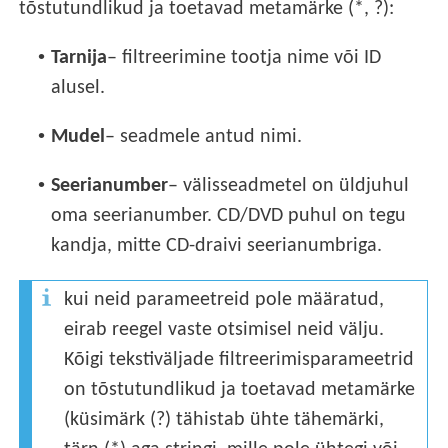
tõstutundlikud ja toetavad metamärke (*, ?):
•
Tarnija
– filtreerimine tootja nime või ID
alusel.
•
Mudel
– seadmele antud nimi.
•
Seerianumber
– välisseadmetel on üldjuhul
oma seerianumber. CD/DVD puhul on tegu
kandja, mitte CD-draivi seerianumbriga.
kui neid parameetreid pole määratud,
eirab reegel vaste otsimisel neid välju.
Kõigi tekstiväljade filtreerimisparameetrid
on tõstutundlikud ja toetavad metamärke
(küsimärk (?) tähistab ühte tähemärki,