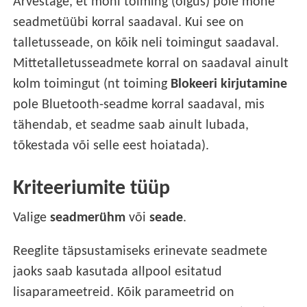
Arvestage, et mõni toiming (õigus) pole mõne
seadmetüübi korral saadaval. Kui see on
talletusseade, on kõik neli toimingut saadaval.
Mittetalletusseadmete korral on saadaval ainult
kolm toimingut (nt toiming
Blokeeri kirjutamine
pole Bluetooth-seadme korral saadaval, mis
tähendab, et seadme saab ainult lubada,
tõkestada või selle eest hoiatada).
Kriteeriumite tüüp
Valige
seadmerühm
või
seade
.
Reeglite täpsustamiseks erinevate seadmete
jaoks saab kasutada allpool esitatud
lisaparameetreid. Kõik parameetrid on