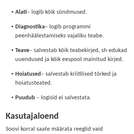
•
Alati
– logib kõik sündmused.
•
Diagnostika
– logib programmi
peenhäälestamiseks vajaliku teabe.
•
Teave
– salvestab kõik teabekirjed, sh edukad
uuendused ja kõik eespool mainitud kirjed.
•
Hoiatused
– salvestab kriitilised tõrked ja
hoiatusteated.
•
Puudub
– logisid ei salvestata.
Kasutajaloend
Soovi korral saate määrata reeglid vaid