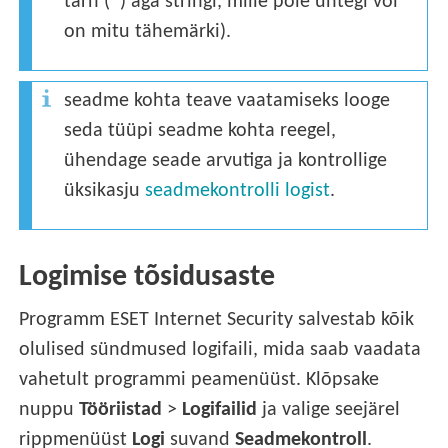
tärn (*) aga stringi, mille pole ühtegi või
on mitu tähemärki).
seadme kohta teave vaatamiseks looge
seda tüüpi seadme kohta reegel,
ühendage seade arvutiga ja kontrollige
üksikasju
seadmekontrolli logist
.
Logimise tõsidusaste
Programm ESET Internet Security salvestab kõik
olulised sündmused logifaili, mida saab vaadata
vahetult programmi peamenüüst. Klõpsake
nuppu
Tööriistad
>
Logifailid
ja valige seejärel
rippmenüüst
Logi
suvand
Seadmekontroll
.