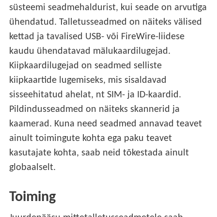
süsteemi seadmehaldurist, kui seade on arvutiga
ühendatud. Talletusseadmed on näiteks välised
kettad ja tavalised USB- või FireWire-liidese
kaudu ühendatavad mälukaardilugejad.
Kiipkaardilugejad on seadmed selliste
kiipkaartide lugemiseks, mis sisaldavad
sisseehitatud ahelat, nt SIM- ja ID-kaardid.
Pildindusseadmed on näiteks skannerid ja
kaamerad. Kuna need seadmed annavad teavet
ainult toimingute kohta ega paku teavet
kasutajate kohta, saab neid tõkestada ainult
globaalselt.
Toiming