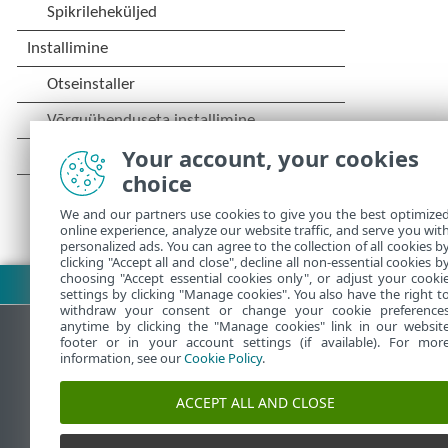
Your account, your cookies
choice
We and our partners use cookies to give you the best optimize
online experience, analyze our website traffic, and serve you wit
personalized ads. You can agree to the collection of all cookies b
clicking "Accept all and close", decline all non-essential cookies b
choosing "Accept essential cookies only", or adjust your cooki
Laadi PDF alla
settings by clicking "Manage cookies". You also have the right t
withdraw your consent or change your cookie preference
anytime by clicking the "Manage cookies" link in our websit
footer or in your account settings (if available). For mor
information, see our
Cookie Policy
.
ESET teadmistebaas
ACCEPT ALL AND CLOSE