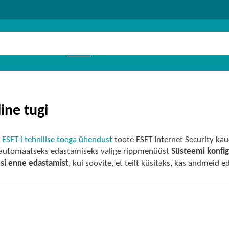
ine tugi
 ESET-i tehnilise toega ühendust
toote ESET Internet Security ka
utomaatseks edastamiseks valige rippmenüüst
Süsteemi konfi
si enne edastamist
, kui soovite, et teilt küsitaks, kas andmeid e