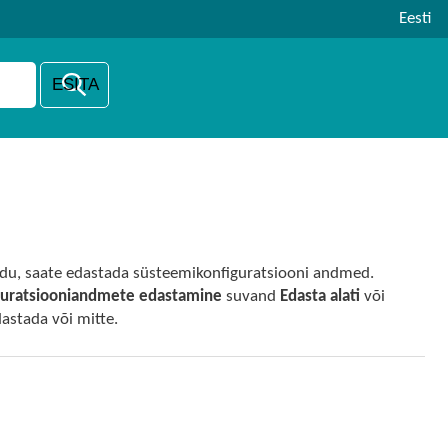
Eesti
udu, saate edastada süsteemikonfiguratsiooni andmed.
guratsiooniandmete edastamine
suvand
Edasta alati
või
dastada või mitte.