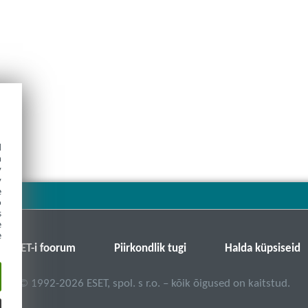
d
h
y
y
e
o
s
e
e
ESET-i foorum
Piirkondlik tugi
Halda küpsiseid
©
1992-2026
ESET, spol. s r.o. – kõik õigused on kaitstud.