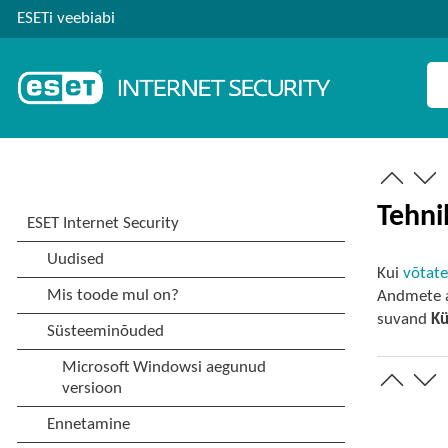
ESETi veebiabi
Tehnil
Kui
võtate
Andmete a
suvand
Kü