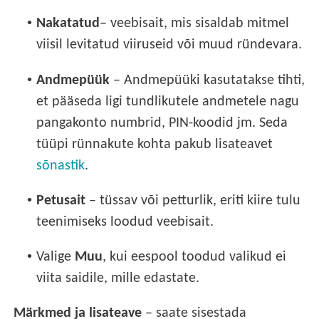
•
Nakatatud
– veebisait, mis sisaldab mitmel
viisil levitatud viiruseid või muud ründevara.
•
Andmepüük
– Andmepüüki kasutatakse tihti,
et pääseda ligi tundlikutele andmetele nagu
pangakonto numbrid, PIN-koodid jm. Seda
tüüpi rünnakute kohta pakub lisateavet
sõnastik
.
•
Petusait
– tüssav või petturlik, eriti kiire tulu
teenimiseks loodud veebisait.
•
Valige
Muu
, kui eespool toodud valikud ei
viita saidile, mille edastate.
Märkmed ja lisateave
– saate sisestada