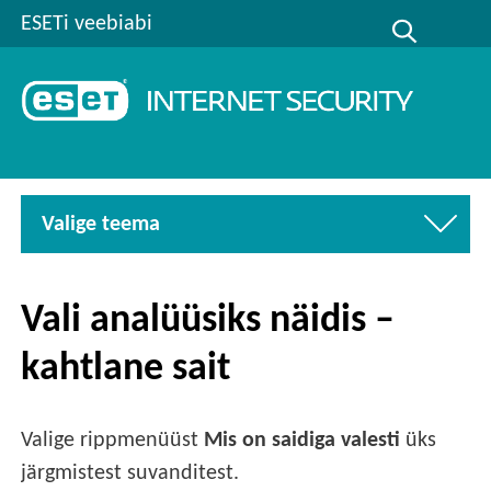
ESETi veebiabi
Valige teema
Vali analüüsiks näidis –
kahtlane sait
Valige rippmenüüst
Mis on saidiga valesti
üks
järgmistest suvanditest.