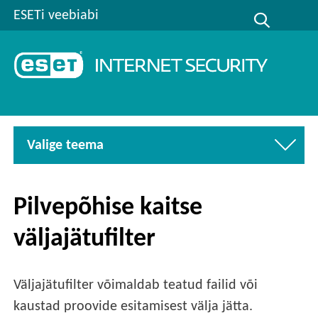
ESETi veebiabi
Valige teema
Pilvepõhise kaitse
väljajätufilter
Väljajätufilter võimaldab teatud failid või
kaustad proovide esitamisest välja jätta.