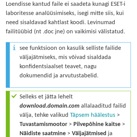
Loendisse kantud faile ei saadeta kunagi ESET-i
laboritesse analüüsimiseks, isegi mitte siis, kui
need sisaldavad kahtlast koodi. Levinumad
failitüübid (nt .doc jne) on vaikimisi välistatud.
see funktsioon on kasulik selliste failide
väljajätmiseks, mis võivad sisaldada
konfidentsiaalset teavet, nagu
dokumendid ja arvutustabelid.
Selleks et jätta lehelt
download.domain.com
allalaaditud failid
välja, tehke valikud
Täpsem häälestus
>
Tuvastamismootor
>
Pilvepõhine kaitse
>
Näidiste saatmine
>
Väljajätmised
ja