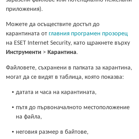
заразени файлове или потенциално нежелани
приложения).
Можете да осъществите достъп до
карантината от
главния програмен прозорец
на ESET Internet Security, като щракнете върху
Инструменти
>
Карантина
.
Файловете, съхранени в папката за карантина,
могат да се видят в таблица, която показва:
•
датата и часа на карантината,
•
пътя до първоначалното местоположение
на файла,
•
неговия размер в байтове,