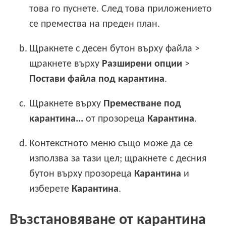
това го пуснете. След това приложението
се премества на преден план.
b.
Щракнете с десен бутон върху файла >
щракнете върху
Разширени опции
>
Постави файла под карантина
.
c.
Щракнете върху
Преместване под
карантина...
от прозореца
Карантина
.
d.
Контекстното меню също може да се
използва за тази цел; щракнете с десния
бутон върху прозореца
Карантина
и
изберете
Карантина
.
Възстановяване от карантина