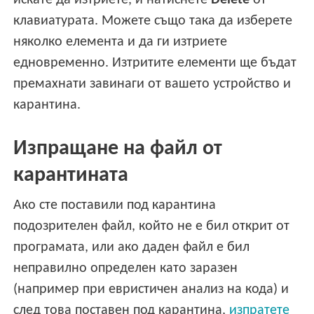
искате да изтриете, и натиснете
Delete
от
клавиатурата. Можете също така да изберете
няколко елемента и да ги изтриете
едновременно. Изтритите елементи ще бъдат
премахнати завинаги от вашето устройство и
карантина.
Изпращане на файл от
карантината
Ако сте поставили под карантина
подозрителен файл, който не е бил открит от
програмата, или ако даден файл е бил
неправилно определен като заразен
(например при евристичен анализ на кода) и
след това поставен под карантина,
изпратете