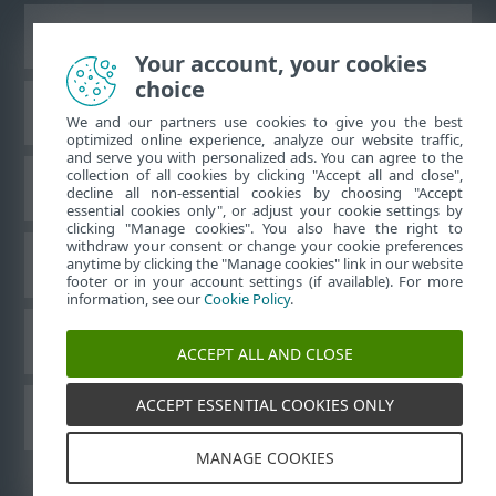
Преглед на настолна версия на сайт
Your account, your cookies
choice
База знания на ESET
We and our partners use cookies to give you the best
optimized online experience, analyze our website traffic,
and serve you with personalized ads. You can agree to the
collection of all cookies by clicking "Accept all and close",
Форум на ESET
decline all non-essential cookies by choosing "Accept
essential cookies only", or adjust your cookie settings by
clicking "Manage cookies". You also have the right to
withdraw your consent or change your cookie preferences
Регионална поддръжка
anytime by clicking the "Manage cookies" link in our website
footer or in your account settings (if available). For more
information, see our
Cookie Policy
.
Управление на бисквитките
ACCEPT ALL AND CLOSE
ACCEPT ESSENTIAL COOKIES ONLY
Други продукти на ESET
MANAGE COOKIES
©
1992-2026
ESET, spol. s r.o. – всички права запазени.