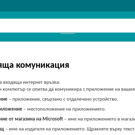
яща комуникация
а входяща интернет връзка:
н компютър се опитва да комуникира с приложение на ваши
ние
– приложение, свързано с отдалечено устройство.
риложение
– местоположение на приложението.
ие от магазина на Microsoft
– име на приложението в магази
ащ
– име на издателя на приложението. Щракнете върху текста