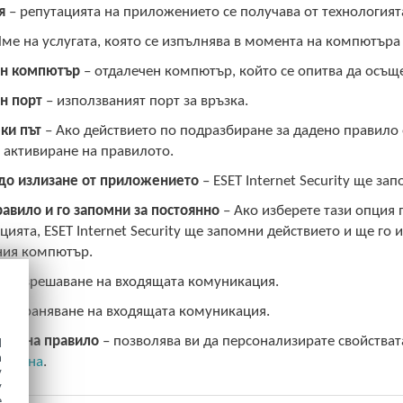
я
– репутацията на приложението се получава от технологията
ме на услугата, която се изпълнява в момента на компютъра 
ен компютър
– отдалечен компютър, който се опитва да осъщ
н порт
– използваният порт за връзка.
ки път
– Ако действието по подразбиране за дадено правило
 активиране на правилото.
до излизане от приложението
– ESET Internet Security ще з
авило и го запомни за постоянно
– Ако изберете тази опция
ията, ESET Internet Security ще запомни действието и ще го 
ния компютър.
– разрешаване на входящата комуникация.
 забраняване на входящата комуникация.
ане на правило
– позволява ви да персонализирате свойства
d
h
а стена
.
y
y
e