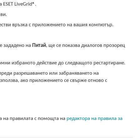
 ESET LiveGrid®.
ви.
естви връзка с приложението на вашия компютър.
 е зададено на
Питай
, ще се показва диалогов прозорец
апомни избраното действие до следващото рестартиране.
 преди разрешаването или забраняването на
използва, ако приложението се свърже отново с
та на правилата с помощта на
редактора на правила за