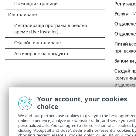
Репутаци
Услуга
– И
Отдалеч
Отдалече
Питай все
при всяко
Запомни 
Създай пр
комуникац
отдалече
Разреши
Your account, your cookies
choice
Откажи
–
Редактир
We and our partners use cookies to give you the best optimize
online experience, analyze our website traffic, and serve you wit
защитнат
personalized ads. You can agree to the collection of all cookies b
clicking "Accept all and close", decline all non-essential cookies b
choosing "Accept essential cookies only", or adjust your cooki