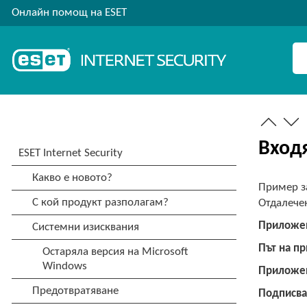
Онлайн помощ на ESET
Вход
Пример з
Отдалече
Приложе
Път на п
Приложен
Подписв