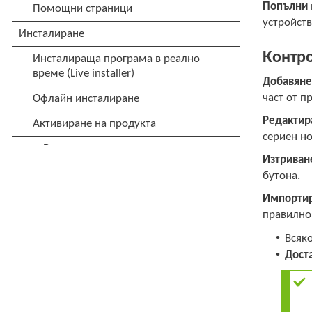
Попълни
устройств
Контр
Добавян
част от п
Редактир
сериен но
Изтриван
бутона.
Импорти
правилно
•
Всяко
•
Дост