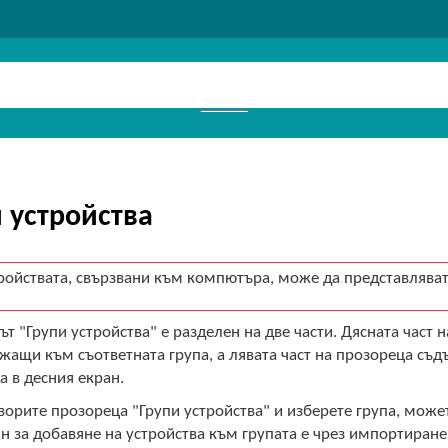
 устройства
ройствата, свързвани към компютъра, може да представляват 
т "Групи устройства" е разделен на две части. Дясната част 
ащи към съответната група, а лявата част на прозореца съдъ
а в десния екран.
ворите прозореца "Групи устройства" и изберете група, може
н за добавяне на устройства към групата е чрез импортиран