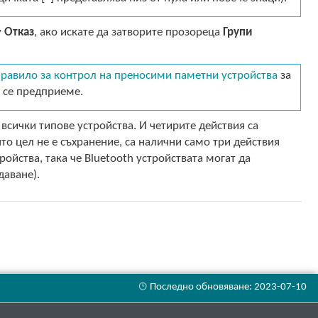
у
Отказ
, ако искате да затворите прозореца
Групи
правило за контрол на преносими паметни устройства
за
а се предприеме.
всички типове устройства. И четирите действия са
иято цел не е съхранение, са налични само три действия
ройства, така че Bluetooth устройствата могат да
даване).