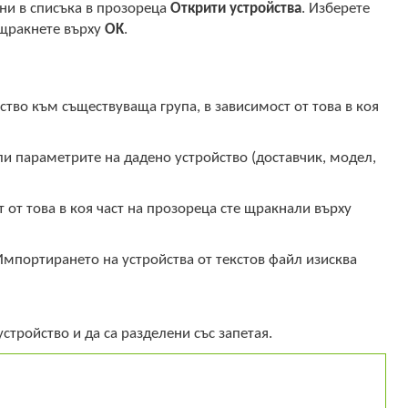
ни в списъка в прозореца
Открити устройства
. Изберете
о щракнете върху
OK
.
ство към съществуваща група, в зависимост от това в коя
ли параметрите на дадено устройство (доставчик, модел,
 от това в коя част на прозореца сте щракнали върху
Импортирането на устройства от текстов файл изисква
устройство и да са разделени със запетая.