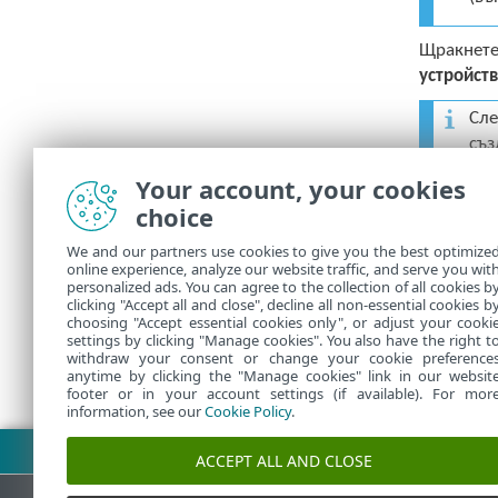
Щракнете
устройст
Сле
съз
Your account, your cookies
Обърнете 
choice
налични, 
(наприме
We and our partners use cookies to give you the best optimize
online experience, analyze our website traffic, and serve you wit
използват
personalized ads. You can agree to the collection of all cookies b
clicking "Accept all and close", decline all non-essential cookies b
choosing "Accept essential cookies only", or adjust your cooki
settings by clicking "Manage cookies". You also have the right t
withdraw your consent or change your cookie preference
anytime by clicking the "Manage cookies" link in our websit
footer or in your account settings (if available). For mor
information, see our
Cookie Policy
.
Изтегляне на PDF
ACCEPT ALL AND CLOSE