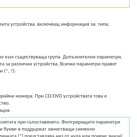
ента устройства, включващ информация за: типа,
тво към съществуваща група. Допълнителни параметри,
та за различни устройства. Всички параметри правят
(*, ?):
ерийни номера. При CD/DVD устройствата това е
ство.
ация.
полетата при съпоставянето. Филтриращите параметри
лки букви и поддържат заместващи символи
ичката [*] представлява низ от нула или повече знаци).