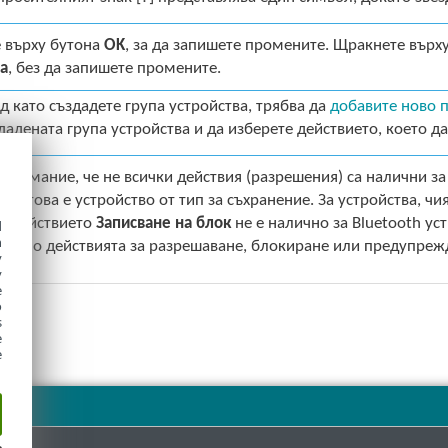
 върху бутона
OK
, за да запишете промените. Щракнете върх
ва
, без да запишете промените.
д като създадете група устройства, трябва да
добавите ново 
дадената група устройства и да изберете действието, което д
внимание, че не всички действия (разрешения) са налични за 
ако това е устройство от тип за съхранение. За устройства, ч
р действието
Записване на блок
не е налично за Bluetooth уст
d
h
 само действията за разрешаване, блокиране или предупреж
y
y
e
o
s
e
e