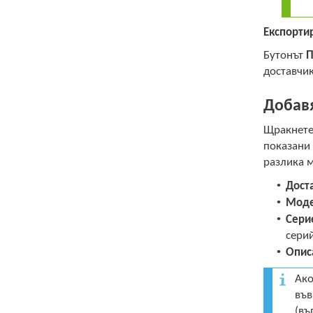
Експорти
Бутонът
П
доставчик
Добавя
Щракнете
показани 
разлика м
•
Дост
•
Мод
•
Сери
серий
•
Опис
Ако
във
(въ