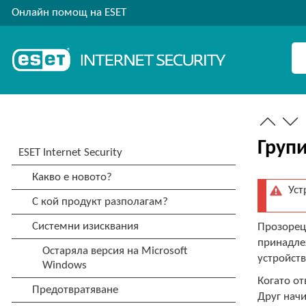
Онлайн помощ на ESET
Групи
Уст
Прозорецъ
принадлеж
устройств
Когато от
Друг начи