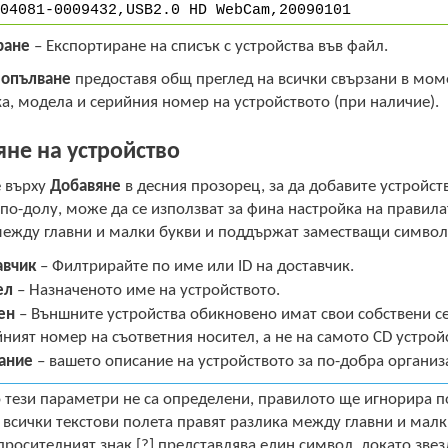
04081-0009432,USB2.0 HD WebCam,20090101
ране
– Експортиране на списък с устройства във файл.
опълване
предоставя общ преглед на всички свързани в мом
а, модела и серийния номер на устройството (при наличие).
не на устройство
 върху
Добавяне
в десния прозорец, за да добавите устройс
по-долу, може да се използват за фина настройка на правила
ежду главни и малки букви и поддържат заместващи символи 
авчик
– Филтрирайте по име или ID на доставчик.
ел
– Назначеното име на устройството.
ен
– Външните устройства обикновено имат свои собствени с
ният номер на съответния носител, а не на самото CD устрой
ание
– вашето описание на устройството за по-добра организ
 тези параметри не са определени, правилото ще игнорира 
 всички текстови полета правят разлика между главни и ма
просителният знак [?] представлява един символ, докато звезд