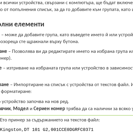
и всички устройства, свързани с компютъра, ще бъдат включе
о от попълнения списък, за да го добавите към групата, кат
олни елементи
е
– може да добавите група, като въведете името й или устрой
розореца сте щракнали върху бутона.
ане
– Позволява ви да редактирате името на избрана група и
мер).
е
– изтриване на избраната група или устройство в зависимост
ране
– Импортиране на списък с устройства от текстов файл. 
 форматиране:
 устройство започва на нов ред.
авчик
,
Модел
и
Сериен номер
трябва да са налични за всяко 
Ето пример за съдържанието на текстов файл:
Kingston,DT 101 G2,001CCE0DGRFC0371