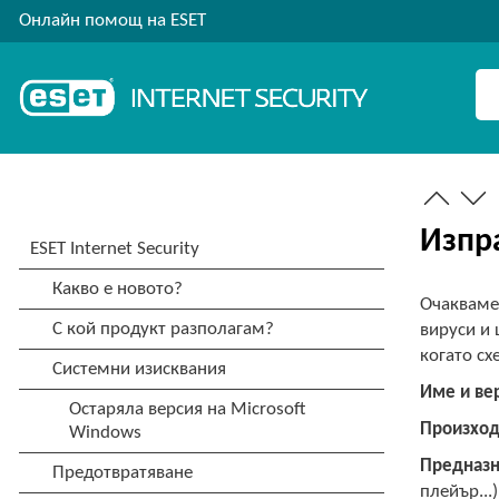
Онлайн помощ на ESET
Изпр
Очакваме 
вируси и 
когато сх
Име и ве
Произход
Предназн
плейър...