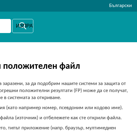
Български
н положителен файл
а заразени, за да подобрим нашите системи за защита от
огрешни положителни резултати (FP) може да се получат,
е в системата за откриване.
ия (като например номер, псевдоним или кодово име).
файла (източник) и отбележете как сте открили файла.
о, типът приложение (напр. браузър, мултимедиен