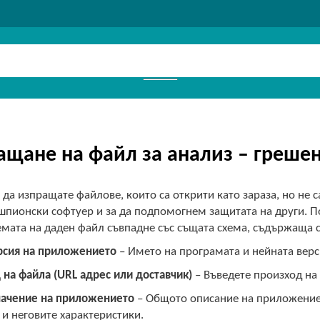
ащане на файл за анализ – греше
да изпращате файлове, които са открити като зараза, но не с
шпионски софтуер и за да подпомогнем защитата на други. П
емата на даден файл съвпадне със същата схема, съдържаща с
рсия на приложението
– Името на програмата и нейната верс
 на файла (URL адрес или доставчик)
– Въведете произход на 
ачение на приложението
– Общото описание на приложениет
) и неговите характеристики.