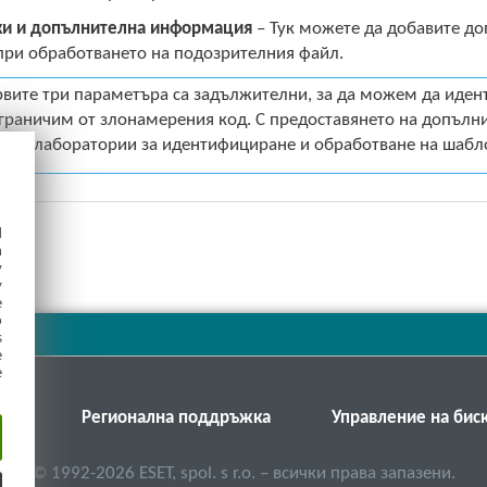
и и допълнителна информация
– Тук можете да добавите д
при обработването на подозрителния файл.
вите три параметъра са задължителни, за да можем да иде
граничим от злонамерения код. С предоставянето на допъл
ите лаборатории за идентифициране и обработване на шабл
d
h
y
y
e
o
s
e
e
SET
Регионална поддръжка
Управление на бис
©
1992-2026
ESET, spol. s r.o. – всички права запазени.