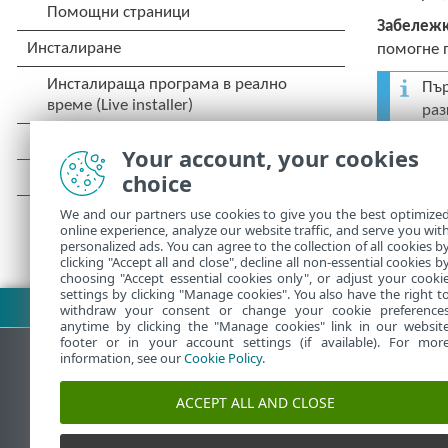
Забележк
помогне 
Пър
раз
наш
Your account, your cookies
choice
We and our partners use cookies to give you the best optimize
online experience, analyze our website traffic, and serve you wit
personalized ads. You can agree to the collection of all cookies b
clicking "Accept all and close", decline all non-essential cookies b
choosing "Accept essential cookies only", or adjust your cooki
settings by clicking "Manage cookies". You also have the right t
Изтегляне на PDF
withdraw your consent or change your cookie preference
anytime by clicking the "Manage cookies" link in our websit
footer or in your account settings (if available). For mor
information, see our
Cookie Policy
.
База знания на ESET
Форум на E
ACCEPT ALL AND CLOSE