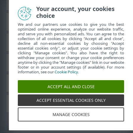
Prikaži stranicu za radnu površinu
Your account, your cookies
choice
ESET-ova baza znanja
We and our partners use cookies to give you the best
optimized online experience, analyze our website traffic,
and serve you with personalized ads. You can agree to the
collection of all cookies by clicking "Accept all and close",
ESET-ov forum
decline all non-essential cookies by choosing "Accept
essential cookies only", or adjust your cookie settings by
clicking "Manage cookies". You also have the right to
withdraw your consent or change your cookie preferences
Regionalna podrška
anytime by clicking the "Manage cookies" link in our website
footer or in your account settings (if available). For more
information, see our
Cookie Policy
.
Upravljanje kolačićima
ACCEPT ALL AND CLOSE
ACCEPT ESSENTIAL COOKIES ONLY
Drugi proizvodi tvrtke ESET
MANAGE COOKIES
©
1992-2026
ESET, spol. s r.o. – Sva prava pridržana.