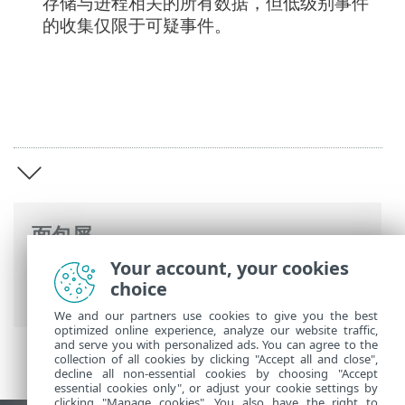
存储与进程相关的所有数据，但低级别事件
的收集仅限于可疑事件。
面包屑
Your account, your cookies
ESET 联机帮助
>
ESET Inspect
>
ESET
choice
Inspect 简介
We and our partners use cookies to give you the best
optimized online experience, analyze our website traffic,
and serve you with personalized ads. You can agree to the
collection of all cookies by clicking "Accept all and close",
decline all non-essential cookies by choosing "Accept
essential cookies only", or adjust your cookie settings by
clicking "Manage cookies". You also have the right to