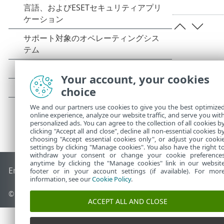
Your account, your cookies
choice
We and our partners use cookies to give you the best optimize
online experience, analyze our website traffic, and serve you wit
personalized ads. You can agree to the collection of all cookies b
clicking "Accept all and close", decline all non-essential cookies b
choosing "Accept essential cookies only", or adjust your cooki
settings by clicking "Manage cookies". You also have the right t
withdraw your consent or change your cookie preference
anytime by clicking the "Manage cookies" link in our websit
End of Life
ESETナレッジベース
ESETフォーラム
ESET Status
footer or in your account settings (if available). For mor
information, see our
Cookie Policy
.
© 1992 - 2026 ESET, spol. s r.o. - All rights reserved.
ACCEPT ALL AND CLOSE