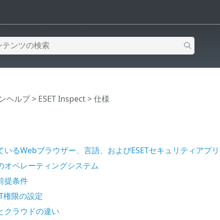
インヘルプ
>
ESET Inspect
>
仕様
ているWebブラウザー、言語、およびESETセキュリティアプ
のオペレーティングシステム
前提条件
ECT権限の設定
とクラウドの違い