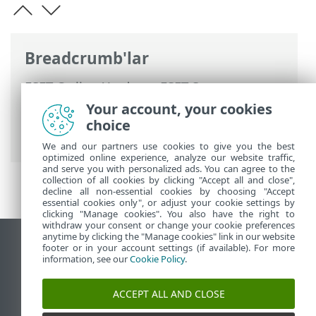
Breadcrumb'lar
ESET Online Yardım
>
ESET Server
Security
>
Komut için argüman olarak
Your account, your cookies
ESET Server Security
>
Araçlar
> ESET
choice
Shell
We and our partners use cookies to give you the best
optimized online experience, analyze our website traffic,
and serve you with personalized ads. You can agree to the
collection of all cookies by clicking "Accept all and close",
decline all non-essential cookies by choosing "Accept
essential cookies only", or adjust your cookie settings by
clicking "Manage cookies". You also have the right to
withdraw your consent or change your cookie preferences
anytime by clicking the "Manage cookies" link in our website
Masaüstü sitesini görüntüle
footer or in your account settings (if available). For more
information, see our
Cookie Policy
.
End of Life
ESET Bilgi Bankası
ACCEPT ALL AND CLOSE
ESET Forumu