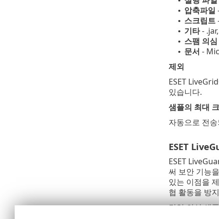
실행 파일
•
압축파일
•
스크립트
•
기타
- .j
•
스팸 의심
•
문서
- M
•
제외
ESET Live
있습니다.
샘플의 최대 크
자동으로 전송
ESET LiveG
ESET Live
써 보안 기능을 
있는 이점을 제
협 활동을 방
감염 의심 샘플(
성코드 탐지 엔진