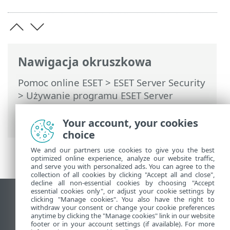
Nawigacja okruszkowa
Pomoc online ESET
>
ESET Server Security
>
Używanie programu ESET Server
Security
>
Narzędzia
> Uruchomione
procesy
Your account, your cookies
choice
We and our partners use cookies to give you the best
optimized online experience, analyze our website traffic,
and serve you with personalized ads. You can agree to the
collection of all cookies by clicking "Accept all and close",
decline all non-essential cookies by choosing "Accept
essential cookies only", or adjust your cookie settings by
Wyświetl witrynę internetową dla
clicking "Manage cookies". You also have the right to
withdraw your consent or change your cookie preferences
komputerów
anytime by clicking the "Manage cookies" link in our website
footer or in your account settings (if available). For more
End of Life