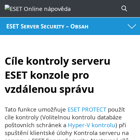
ESET Server Security – Obsah
Cíle kontroly serveru
ESET konzole pro
vzdálenou správu
Tato funkce umožňuje
ESET PROTECT
použít
cíle kontroly (Volitelnou kontrolu databáze
poštovních schránek a
Hyper-V kontrolu
) při
spuštění klientské úlohy Kontrola serveru na