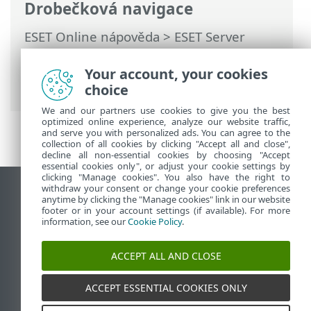
Drobečková navigace
ESET Online nápověda
>
ESET Server
Security
>
Rozšířená nastavení
>
Kontroly
> Cíle kontroly serveru ESET konzole pro
Your account, your cookies
vzdálenou správu
choice
We and our partners use cookies to give you the best
optimized online experience, analyze our website traffic,
and serve you with personalized ads. You can agree to the
collection of all cookies by clicking "Accept all and close",
decline all non-essential cookies by choosing "Accept
essential cookies only", or adjust your cookie settings by
clicking "Manage cookies". You also have the right to
withdraw your consent or change your cookie preferences
Zobrazit verzi pro počítač
anytime by clicking the "Manage cookies" link in our website
footer or in your account settings (if available). For more
End of Life
information, see our
Cookie Policy
.
ESET Databáze znalostí
ESET Forum
ACCEPT ALL AND CLOSE
ESET Status Portal
Regionální podpora
ACCEPT ESSENTIAL COOKIES ONLY