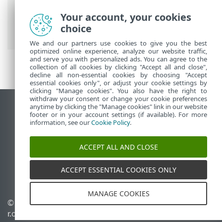
Your account, your cookies
ESET 联机帮助
>
ESET Server Security
>
概
choice
述
> 主要功能
We and our partners use cookies to give you the best
optimized online experience, analyze our website traffic,
and serve you with personalized ads. You can agree to the
collection of all cookies by clicking "Accept all and close",
decline all non-essential cookies by choosing "Accept
essential cookies only", or adjust your cookie settings by
clicking "Manage cookies". You also have the right to
withdraw your consent or change your cookie preferences
anytime by clicking the "Manage cookies" link in our website
查看桌面站点
footer or in your account settings (if available). For more
End of Life
information, see our
Cookie Policy
.
ESET 知识库
ACCEPT ALL AND CLOSE
ESET 论坛
ESET Status Portal
ACCEPT ESSENTIAL COOKIES ONLY
区域支持
MANAGE COOKIES
© 1992 - 2025 ESET, spol. s
管理 Cookie
r.o. - 保留所有权利。
Cookie 策略