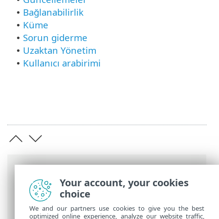
Bağlanabilirlik
•
Küme
•
Sorun giderme
•
Uzaktan Yönetim
•
Kullanıcı arabirimi
•
Breadcrumb'lar
Your account, your cookies
ESET Online Yardım
>
ESET Server
choice
Security
>
Gelişmiş ayarlar
We and our partners use cookies to give you the best
optimized online experience, analyze our website traffic,