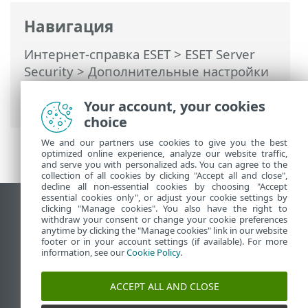
Навигация
Интернет-справка ESET
>
ESET Server
Security
>
Дополнительные настройки
>
Сканирование
>
Сканирование
устройства
Your account, your cookies
> Диспетчер профилей
choice
We and our partners use cookies to give you the best
optimized online experience, analyze our website traffic,
and serve you with personalized ads. You can agree to the
collection of all cookies by clicking "Accept all and close",
decline all non-essential cookies by choosing "Accept
essential cookies only", or adjust your cookie settings by
clicking "Manage cookies". You also have the right to
Использовать сайт для ПК
withdraw your consent or change your cookie preferences
End of Life
anytime by clicking the "Manage cookies" link in our website
footer or in your account settings (if available). For more
База знаний ESET
information, see our
Cookie Policy
.
Форум ESET
ESET Status Portal
ACCEPT ALL AND CLOSE
Региональная поддержка