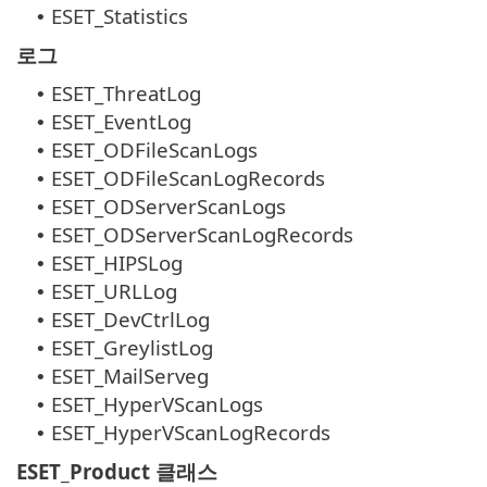
ESET_Statistics
•
로그
ESET_ThreatLog
•
ESET_EventLog
•
ESET_ODFileScanLogs
•
ESET_ODFileScanLogRecords
•
ESET_ODServerScanLogs
•
ESET_ODServerScanLogRecords
•
ESET_HIPSLog
•
ESET_URLLog
•
ESET_DevCtrlLog
•
ESET_GreylistLog
•
ESET_MailServeg
•
ESET_HyperVScanLogs
•
ESET_HyperVScanLogRecords
•
ESET_Product 클래스