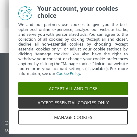
Your account, your cookies
ESET 온라인 도움말
>
ESET Server Security
choice
>
법률 문서
> 개인 정보 보호 정책
We and our partners use cookies to give you the best
optimized online experience, analyze our website traffic,
and serve you with personalized ads. You can agree to the
collection of all cookies by clicking "Accept all and close",
decline all non-essential cookies by choosing "Accept
essential cookies only", or adjust your cookie settings by
clicking "Manage cookies". You also have the right to
withdraw your consent or change your cookie preferences
anytime by clicking the "Manage cookies" link in our website
데스크톱 사이트 보기
footer or in your account settings (if available). For more
End of Life
information, see our
Cookie Policy
.
ESET 지식 베이스
ACCEPT ALL AND CLOSE
ESET 포럼
ESET Status Portal
ACCEPT ESSENTIAL COOKIES ONLY
국가별 지원
MANAGE COOKIES
© 1992 - 2025 ESET, spol. s
쿠키 관리
r.o. - All rights reserved.
쿠키 정책