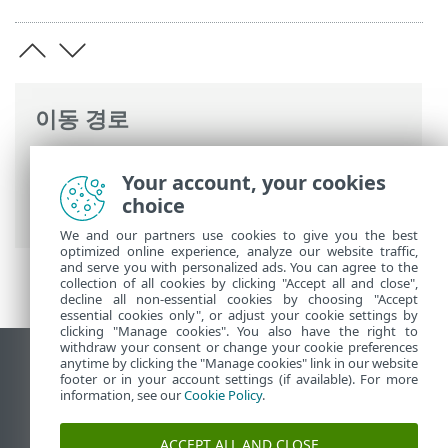
이동 경로
ESET 온라인 도움말
>
ESET Server Security
Your account, your cookies
>
명령과 함께 ESET Server Security
>
설정
choice
> 도구 - 진단 로깅
We and our partners use cookies to give you the best
optimized online experience, analyze our website traffic,
and serve you with personalized ads. You can agree to the
collection of all cookies by clicking "Accept all and close",
decline all non-essential cookies by choosing "Accept
essential cookies only", or adjust your cookie settings by
clicking "Manage cookies". You also have the right to
withdraw your consent or change your cookie preferences
anytime by clicking the "Manage cookies" link in our website
데스크톱 사이트 보기
footer or in your account settings (if available). For more
End of Life
information, see our
Cookie Policy
.
ESET 지식 베이스
ACCEPT ALL AND CLOSE