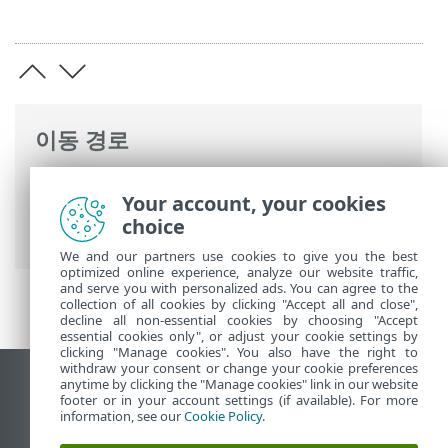
이동 경로
ESET 온라인 도움말
>
ESET Server Security
Your account, your cookies
>
명령과 함께 ESET Server Security
>
도구
choice
> 검역소
We and our partners use cookies to give you the best
optimized online experience, analyze our website traffic,
and serve you with personalized ads. You can agree to the
collection of all cookies by clicking "Accept all and close",
decline all non-essential cookies by choosing "Accept
essential cookies only", or adjust your cookie settings by
clicking "Manage cookies". You also have the right to
withdraw your consent or change your cookie preferences
anytime by clicking the "Manage cookies" link in our website
데스크톱 사이트 보기
footer or in your account settings (if available). For more
End of Life
information, see our
Cookie Policy
.
ESET 지식 베이스