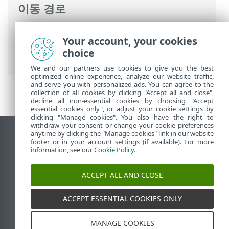
이동 경로
ESET 온라인 도움말
>
ESET Server Security
Your account, your cookies
>
명령과 함께 ESET Server Security
>
도움
choice
말 및 지원
> 시스템 구성 데이터 전송
We and our partners use cookies to give you the best
optimized online experience, analyze our website traffic,
and serve you with personalized ads. You can agree to the
collection of all cookies by clicking "Accept all and close",
decline all non-essential cookies by choosing "Accept
essential cookies only", or adjust your cookie settings by
clicking "Manage cookies". You also have the right to
withdraw your consent or change your cookie preferences
anytime by clicking the "Manage cookies" link in our website
데스크톱 사이트 보기
footer or in your account settings (if available). For more
End of Life
information, see our
Cookie Policy
.
ESET 지식 베이스
ACCEPT ALL AND CLOSE
ESET 포럼
ESET Status Portal
ACCEPT ESSENTIAL COOKIES ONLY
국가별 지원
MANAGE COOKIES