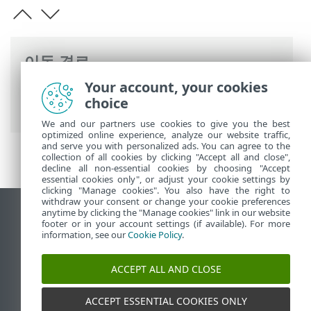
이동 경로
Your account, your cookies
ESET 온라인 도움말
>
ESET Server Security
choice
>
고급 설정
>
보호
> 웹 브라우저 보호
We and our partners use cookies to give you the best
optimized online experience, analyze our website traffic,
and serve you with personalized ads. You can agree to the
collection of all cookies by clicking "Accept all and close",
decline all non-essential cookies by choosing "Accept
essential cookies only", or adjust your cookie settings by
clicking "Manage cookies". You also have the right to
withdraw your consent or change your cookie preferences
anytime by clicking the "Manage cookies" link in our website
데스크톱 사이트 보기
footer or in your account settings (if available). For more
End of Life
information, see our
Cookie Policy
.
ESET 지식 베이스
ACCEPT ALL AND CLOSE
ESET 포럼
ESET Status Portal
ACCEPT ESSENTIAL COOKIES ONLY
국가별 지원