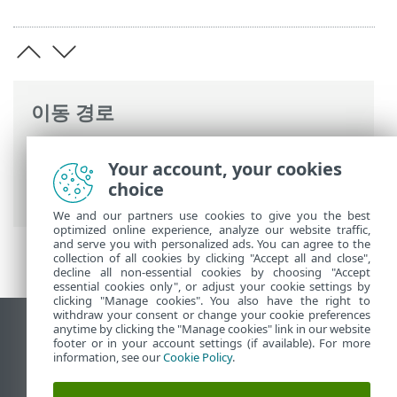
이동 경로
ESET 온라인 도움말
>
ESET Server Security
Your account, your cookies
>
명령과 함께 ESET Server Security
>
도구
choice
>
분석용 샘플 전송
> 감염 의심 사이트
We and our partners use cookies to give you the best
optimized online experience, analyze our website traffic,
and serve you with personalized ads. You can agree to the
collection of all cookies by clicking "Accept all and close",
decline all non-essential cookies by choosing "Accept
essential cookies only", or adjust your cookie settings by
clicking "Manage cookies". You also have the right to
withdraw your consent or change your cookie preferences
anytime by clicking the "Manage cookies" link in our website
데스크톱 사이트 보기
footer or in your account settings (if available). For more
End of Life
information, see our
Cookie Policy
.
ESET 지식 베이스