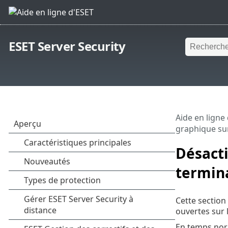
ESET Server Security
Aide en ligne
graphique sur
Désacti
termin
Cette section 
ouvertes sur
En temps norm