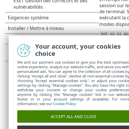
session sur l
de terminal. S
exécutant l
modes disponi
set ui ui gu
set ui ui gu
Your account, your cookies
choice
Si vous voule
We and our partners use cookies to give you the best optimize
Si vous
online experience, analyze our website traffic, and serve you wit
personalized ads. You can agree to the collection of all cookies b
décrits
clicking "Accept all and close", decline all non-essential cookies b
choosing "Accept essential cookies only", or adjust your cooki
settings by clicking "Manage cookies". You also have the right t
withdraw your consent or change your cookie preference
anytime by clicking the "Manage cookies" link in our websit
footer or in your account settings (if available). For mor
information, see our
Cookie Policy
.
ACCEPT ALL AND CLOSE