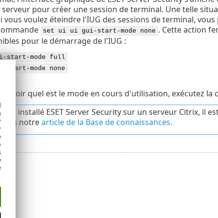
e serveur pour créer une session de terminal. Une telle situ
i vous voulez éteindre l'IUG des sessions de terminal, vous 
a commande
. Cette action f
set ui ui gui-start-mode none
bles pour le démarrage de l'IUG :
i-start-mode full
i-start-mode none
z savoir quel est le mode en cours d'utilisation, exécutez 
d
 avez installé ESET Server Security sur un serveur Citrix, il
h
y
 dans notre
article de la Base de connaissances
.
y
e
o
s
e
e