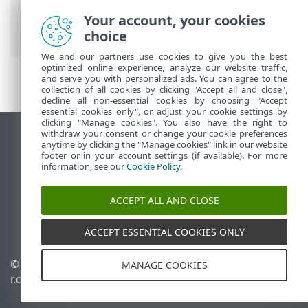
Security
>
Installer / Mettre à niveau
>
Installation dans un environnement en
Your account, your cookies
grappe
choice
We and our partners use cookies to give you the best
optimized online experience, analyze our website traffic,
and serve you with personalized ads. You can agree to the
collection of all cookies by clicking "Accept all and close",
decline all non-essential cookies by choosing "Accept
essential cookies only", or adjust your cookie settings by
clicking "Manage cookies". You also have the right to
withdraw your consent or change your cookie preferences
Afficher le site pour ordinateur de bureau
anytime by clicking the "Manage cookies" link in our website
footer or in your account settings (if available). For more
End of Life
information, see our
Cookie Policy
.
Base de connaissances ESET
Forum ESET
ACCEPT ALL AND CLOSE
ESET Status Portal
Assistance régionale
ACCEPT ESSENTIAL COOKIES ONLY
© 1992 - 2025 ESET, spol. s
Gérer les témoins
MANAGE COOKIES
r.o. - Tous droits réservés.
Politique relative aux
témoins