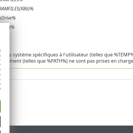
AMFILES(X86)%
mDrive%
mRoot%
IR%
IC%
d
iables système spécifiques à l'utilisateur (telles que %TE
h
y
onnement (telles que %PATH%) ne sont pas prises en charge
y
e
o
s
e
e