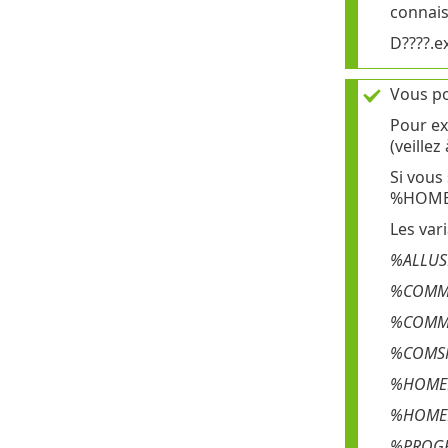
connais
D????.e
Vous po
Pour ex
(veillez
Si vous
%HOMED
Les var
%ALLUS
%COMM
%COMMO
%COMS
%HOME
%HOME
%PROGR