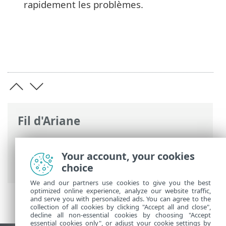
rapidement les problèmes.
Fil d'Ariane
Aide en ligne d'ESET
>
ESET Server
Security
>
Utiliser ESET Server Security
>
Your account, your cookies
Aide et assistance
choice
We and our partners use cookies to give you the best
optimized online experience, analyze our website traffic,
and serve you with personalized ads. You can agree to the
collection of all cookies by clicking "Accept all and close",
decline all non-essential cookies by choosing "Accept
essential cookies only", or adjust your cookie settings by