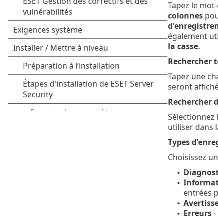
Tapez le mot
colonnes
pou
d'enregistre
également uti
la casse
.
Rechercher t
Tapez une cha
seront affich
Rechercher d
Sélectionnez 
utiliser dans 
Types d'enre
Choisissez un
Diagnost
•
Informat
•
entrées p
Avertiss
•
Erreurs
-
•