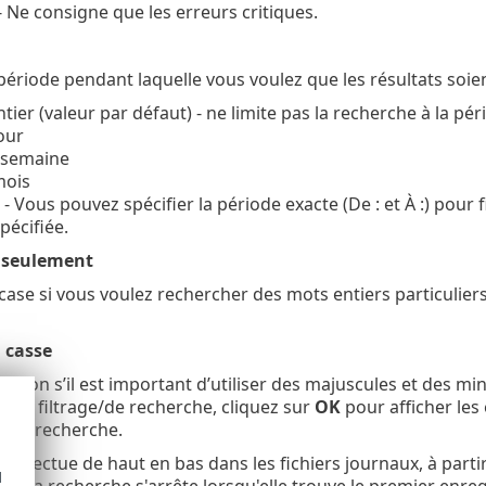
- Ne consigne que les erreurs critiques.
période pendant laquelle vous voulez que les résultats soien
ntier (valeur par défaut) - ne limite pas la recherche à la p
our
 semaine
mois
e - Vous pouvez spécifier la période exacte (De : et À :) pour
pécifiée.
 seulement
case si vous voulez rechercher des mots entiers particulier
 casse
option s’il est important d’utiliser des majuscules et des min
s de filtrage/de recherche, cliquez sur
OK
pour afficher les
r la recherche.
'effectue de haut en bas dans les fichiers journaux, à parti
d
ce). La recherche s'arrête lorsqu'elle trouve le premier e