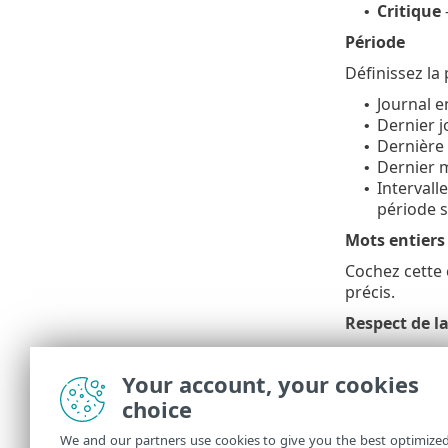
Critique
•
Période
Définissez la 
Journal e
•
Dernier j
•
Dernière
•
Dernier 
•
Intervall
•
période s
Mots entiers
Cochez cette 
précis.
Respect de la
Activez cette 
de vos option
Your account, your cookies
pour démarre
choice
La recherche s
We and our partners use cookies to give you the best optimize
en surbrillan