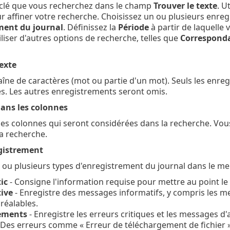
-clé que vous recherchez dans le champ
Trouver le texte
. U
r affiner votre recherche. Choisissez un ou plusieurs enr
ment du journal
. Définissez la
Période
à partir de laquelle 
liser d'autres options de recherche, telles que
Corresponda
exte
îne de caractères (mot ou partie d'un mot). Seuls les enre
és. Les autres enregistrements seront omis.
ans les colonnes
les colonnes qui seront considérées dans la recherche. Vo
la recherche.
gistrement
 ou plusieurs types d'enregistrement du journal dans le me
ic
- Consigne l'information requise pour mettre au point le
ive
- Enregistre des messages informatifs, y compris les me
réalables.
ements
- Enregistre les erreurs critiques et les messages d
 Des erreurs comme « Erreur de téléchargement de fichier » 