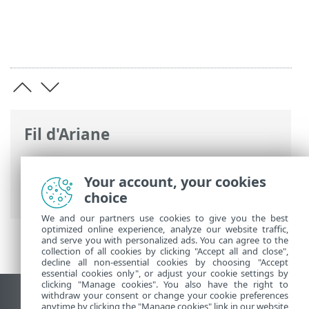
Fil d'Ariane
Aide en ligne d'ESET
>
ESET Server
Security
>
Configuration avancée
>
Mises
Your account, your cookies
à jour
> Annulation de la mise à jour
choice
We and our partners use cookies to give you the best
optimized online experience, analyze our website traffic,
and serve you with personalized ads. You can agree to the
collection of all cookies by clicking "Accept all and close",
decline all non-essential cookies by choosing "Accept
essential cookies only", or adjust your cookie settings by
clicking "Manage cookies". You also have the right to
withdraw your consent or change your cookie preferences
Afficher le site pour ordinateur de bureau
anytime by clicking the "Manage cookies" link in our website