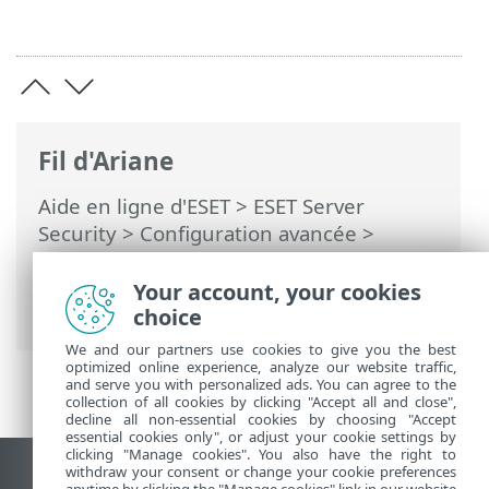
Fil d'Ariane
Aide en ligne d'ESET
>
ESET Server
Security
>
Configuration avancée
>
Interface utilisateur
>
Notifications
>
Notifications sur le bureau
>
Your account, your cookies
Personnalisation
choice
We and our partners use cookies to give you the best
optimized online experience, analyze our website traffic,
and serve you with personalized ads. You can agree to the
collection of all cookies by clicking "Accept all and close",
decline all non-essential cookies by choosing "Accept
essential cookies only", or adjust your cookie settings by
clicking "Manage cookies". You also have the right to
withdraw your consent or change your cookie preferences
Afficher le site pour ordinateur de bureau