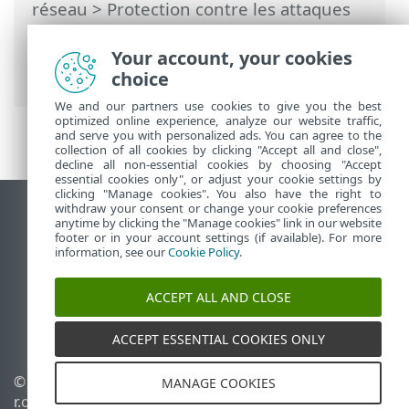
réseau
>
Protection contre les attaques
réseau
>
Protection contre les attaques
par force brute
> Règles de Protection
Your account, your cookies
contre les attaques par force brute
choice
We and our partners use cookies to give you the best
optimized online experience, analyze our website traffic,
and serve you with personalized ads. You can agree to the
collection of all cookies by clicking "Accept all and close",
decline all non-essential cookies by choosing "Accept
essential cookies only", or adjust your cookie settings by
clicking "Manage cookies". You also have the right to
withdraw your consent or change your cookie preferences
Afficher le site pour ordinateur de bureau
anytime by clicking the "Manage cookies" link in our website
footer or in your account settings (if available). For more
End of Life
information, see our
Cookie Policy
.
Base de connaissances ESET
Forum ESET
ACCEPT ALL AND CLOSE
ESET Status Portal
Assistance régionale
ACCEPT ESSENTIAL COOKIES ONLY
© 1992 - 2025 ESET, spol. s
Gérer les témoins
MANAGE COOKIES
r.o. - Tous droits réservés.
Politique relative aux